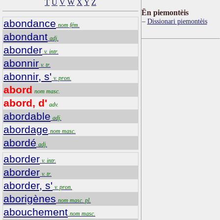
T
U
V
W
X
Y
Z
Ën piemontèis
Dissionari piemontèis
abondance
nom fém.
abondant
adj.
abonder
v. intr.
abonnir
v. tr.
abonnir, s'
v. pron.
abord
nom masc.
abord, d'
adv.
abordable
adj.
abordage
nom masc.
abordé
adj.
aborder
v. intr.
aborder
v. tr.
aborder, s'
v. pron.
aborigènes
nom masc. pl.
abouchement
nom masc.