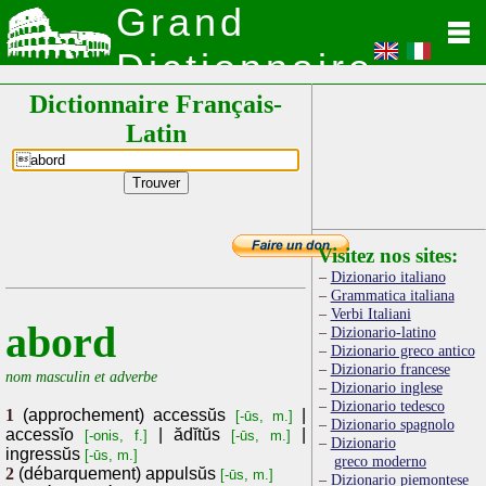
Grand
Dictionnaire
Dictionnaire Français-
Latin
Latin
Visitez nos sites:
Dizionario italiano
Grammatica italiana
Verbi Italiani
abord
Dizionario-latino
Dizionario greco antico
Dizionario francese
nom masculin et adverbe
Dizionario inglese
Dizionario tedesco
1
(approchement) accessŭs
|
[-ūs, m.]
Dizionario spagnolo
accessĭo
| ădĭtŭs
|
[-onis, f.]
[-ūs, m.]
Dizionario
ingressŭs
[-ūs, m.]
greco moderno
2
(débarquement) appulsŭs
[-ūs, m.]
Dizionario piemontese