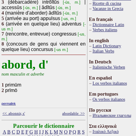
3
(débarcadère) intrŏĭtŭs
|
[-ūs, m.]
Ricette di cucina
accessŭs
| ădĭtŭs
[-ūs, m.]
[-ūs, m.]
Vacanze in Grecia
4
(manière d'aborder) ădĭtŭs
[-ūs, m.]
5
(arrivée au port) appulsus
[-us, m.]
En français
6
(arrivée en quelque lieu) adventus
[-
Dictionnaire Latin
us m.]
Verbes italiens
7
(rencontre, entrevue) congressus
[-us,
m.]
In english
8
(concours de gens qui viennent en
Latin Dictionary
quelque lieu) concursus
[-us m.]
Italian Verbs
abord, d'
In Deutsch
Italienische Verben
nom masculin et adverbe
En español
Los verbos italianos
1
primūm
2
prīmō
Em portugues
Os verbos italianos
permalink
По русски
<< abonnir, s'
abordable >>
Итальянские глаголы
Parcourir le dictionnaire
Στα ελληνικά
Ιταλικό Λεξικό
A
B
C
D
E
F
G
H
I
J
K
L
M
N
O
P
Q
R
S