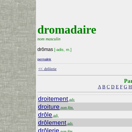
dromadaire
nom masculin
drŏmas
[-adis, m.]
permalink
<< drôlerie
Par
A
B
C
D
E
F
G
H
droitement
adv.
droiture
nom fém.
drôle
adj.
drôlement
adv.
drôlerie
nom fém.