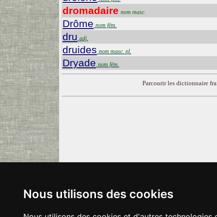
dromadaire
nom masc.
Drôme
nom fém.
dru
adj.
druides
nom masc. pl.
Dryade
nom fém.
Parcourir les dictionnaire fra
Nous utilisons des cookies
Nous utilisons des cookies et d'autres technologies 