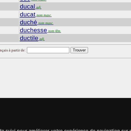
ducal
adj.
ducat
nom masc.
duché
nom masc.
duchesse
nom fém.
ductile
adj.
nçais à partir de:
de suivi pour améliorer votre expérience de navigation sur