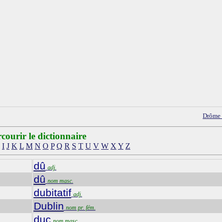
Drôme
courir le dictionnaire
I
J
K
L
M
N
O
P
Q
R
S
T
U
V
W
X
Y
Z
dû
adj.
dû
nom masc.
dubitatif
adj.
Dublin
nom pr. fém.
duc
nom masc.