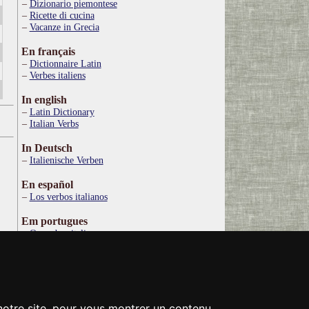
Dizionario piemontese
Ricette di cucina
Vacanze in Grecia
En français
Dictionnaire Latin
Verbes italiens
In english
Latin Dictionary
Italian Verbs
In Deutsch
Italienische Verben
En español
Los verbos italianos
Em portugues
Os verbos italianos
По русски
Итальянские глаголы
Στα ελληνικά
Ιταλικό Λεξικό
 notre site, pour vous montrer un contenu