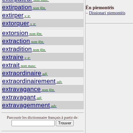
extirpation
Ën piemontèis
nom fém.
Dissionari piemontèis
extirper
v. tr.
extorquer
v. tr.
extorsion
nom fém.
extraction
nom fém.
extradition
nom fém.
extraire
v. tr.
extrait
nom masc.
extraordinaire
adj.
extraordinairement
adv.
extravagance
nom fém.
extravagant
adj.
extravagemment
adv.
Parcourir les dictionnaire français à partir de: