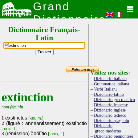
Grand
Dictionnaire
Dictionnaire Français-
Latin
Latin
Visitez nos sites:
Dizionario italiano
Grammatica italiana
Verbi Italiani
extinction
Dizionario-latino
Dizionario greco antico
Dizionario francese
nom féminin
Dizionario inglese
Dizionario tedesco
1
exstinctus
[-us, m.]
Dizionario spagnolo
2
(figuré : annéantissement) exstinctĭo
Dizionario
[-onis, f.]
greco moderno
3
(rémission) ăbŏlĭtĭo
[-onis, f.]
Dizionario piemontese