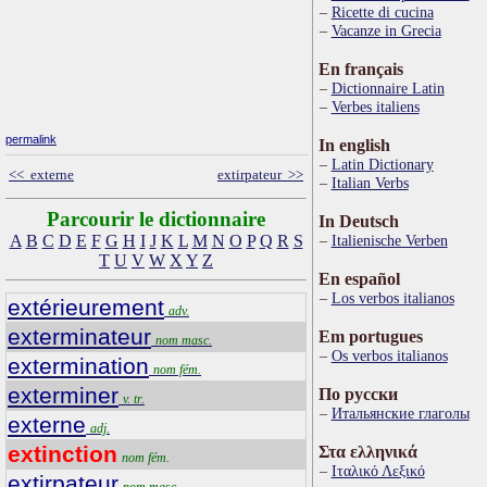
Ricette di cucina
Vacanze in Grecia
En français
Dictionnaire Latin
Verbes italiens
permalink
In english
Latin Dictionary
<< externe
extirpateur >>
Italian Verbs
Parcourir le dictionnaire
In Deutsch
A
B
C
D
E
F
G
H
I
J
K
L
M
N
O
P
Q
R
S
Italienische Verben
T
U
V
W
X
Y
Z
En español
Los verbos italianos
extérieurement
adv.
exterminateur
Em portugues
nom masc.
Os verbos italianos
extermination
nom fém.
exterminer
По русски
v. tr.
Итальянские глаголы
externe
adj.
extinction
Στα ελληνικά
nom fém.
Ιταλικό Λεξικό
extirpateur
nom masc.