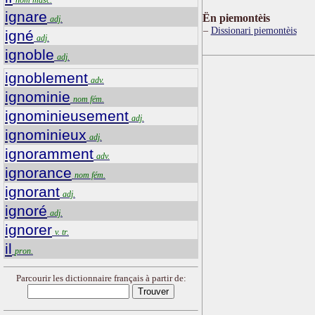
ignare
Ën piemontèis
adj.
Dissionari piemontèis
igné
adj.
ignoble
adj.
ignoblement
adv.
ignominie
nom fém.
ignominieusement
adj.
ignominieux
adj.
ignoramment
adv.
ignorance
nom fém.
ignorant
adj.
ignoré
adj.
ignorer
v. tr.
il
pron.
Parcourir les dictionnaire français à partir de: