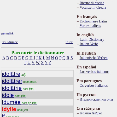
Ricette di cucina
Vacanze in Grecia
En français
Dictionnaire Latin
Verbes italiens
permalink
In english
Latin Dictionary
<< Idumée
if >>
Italian Verbs
Parcourir le dictionnaire
In Deutsch
A
B
C
D
E
F
G
H
I
J
K
L
M
N
O
P
Q
R
S
Italienische Verben
T
U
V
W
X
Y
Z
En español
Los verbos italianos
idolâtre
adj.
idolâtrer
Em portugues
nom masc.
Os verbos italianos
idolâtrie
nom fém.
idole
По русски
nom fém.
Итальянские глаголы
Idumée
nom pr. fém.
idylle
Στα ελληνικά
nom fém.
Ιταλικό Λεξικό
if
nom masc.