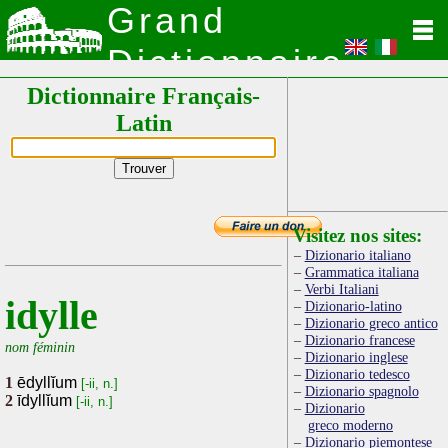
Grand
Dictionnaire
Dictionnaire Français-
Latin
Latin
Visitez nos sites:
Dizionario italiano
Grammatica italiana
Verbi Italiani
idylle
Dizionario-latino
Dizionario greco antico
Dizionario francese
nom féminin
Dizionario inglese
Dizionario tedesco
1
ēdyllĭum
[-ii, n.]
Dizionario spagnolo
2
īdyllĭum
[-ii, n.]
Dizionario
greco moderno
Dizionario piemontese