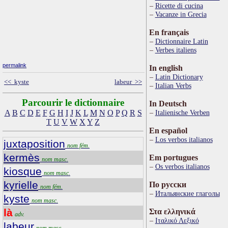
Ricette di cucina
Vacanze in Grecia
En français
Dictionnaire Latin
Verbes italiens
permalink
In english
Latin Dictionary
<< kyste
labeur >>
Italian Verbs
Parcourir le dictionnaire
In Deutsch
A
B
C
D
E
F
G
H
I
J
K
L
M
N
O
P
Q
R
S
Italienische Verben
T
U
V
W
X
Y
Z
En español
Los verbos italianos
juxtaposition
nom fém.
kermès
Em portugues
nom masc.
Os verbos italianos
kiosque
nom masc.
kyrielle
По русски
nom fém.
Итальянские глаголы
kyste
nom masc.
là
Στα ελληνικά
adv.
Ιταλικό Λεξικό
labeur
nom masc.