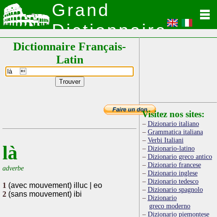
Grand
Dictionnaire
Dictionnaire Français-
Latin
Latin
Visitez nos sites:
Dizionario italiano
Grammatica italiana
Verbi Italiani
là
Dizionario-latino
Dizionario greco antico
Dizionario francese
adverbe
Dizionario inglese
Dizionario tedesco
1
(avec mouvement) illuc | eo
Dizionario spagnolo
2
(sans mouvement) ibi
Dizionario
greco moderno
Dizionario piemontese