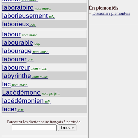
laboratoire
Ën piemontèis
nom masc.
Dissionari piemontèis
laborieusement
adv.
laborieux
adj.
labour
nom masc.
labourable
adj.
labourage
nom masc.
labourer
v. tr.
laboureur
nom masc.
labyrinthe
nom masc.
lac
nom masc.
Lacédémone
nom pr. fém.
lacédémonien
adj.
lacer
v. tr.
Parcourir les dictionnaire français à partir de: