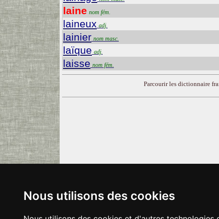
laine
nom fém.
laineux
adj.
lainier
nom masc.
laïque
adj.
laisse
nom fém.
Parcourir les dictionnaire fra
Nous utilisons des cookies
Nous utilisons des cookies et d'autres technologies 