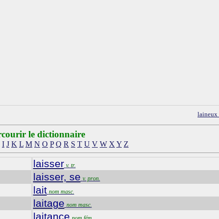
laineux
courir le dictionnaire
I
J
K
L
M
N
O
P
Q
R
S
T
U
V
W
X
Y
Z
laisser
v. tr.
laisser, se
v. pron.
lait
nom masc.
laitage
nom masc.
laitance
nom fém.