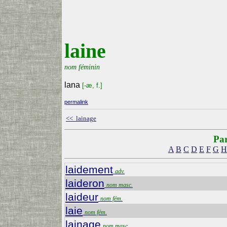
laine
nom féminin
lana
[-æ, f.]
permalink
<< lainage
Par
A
B
C
D
E
F
G
H
laidement
adv.
laideron
nom masc.
laideur
nom fém.
laie
nom fém.
lainage
nom masc.