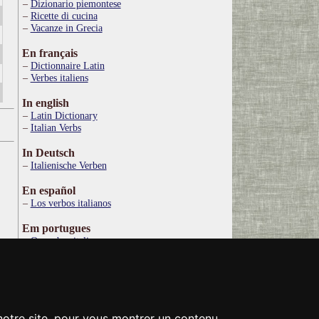
Dizionario piemontese
Ricette di cucina
Vacanze in Grecia
En français
Dictionnaire Latin
Verbes italiens
In english
Latin Dictionary
Italian Verbs
In Deutsch
Italienische Verben
En español
Los verbos italianos
Em portugues
Os verbos italianos
По русски
Итальянские глаголы
Στα ελληνικά
Ιταλικό Λεξικό
 notre site, pour vous montrer un contenu