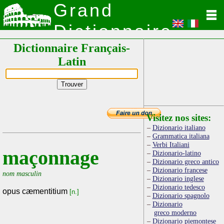
Grand
Dictionnaire
Dictionnaire Français-
Latin
Latin
Visitez nos sites:
Dizionario italiano
Grammatica italiana
Verbi Italiani
maçonnage
Dizionario-latino
Dizionario greco antico
Dizionario francese
nom masculin
Dizionario inglese
Dizionario tedesco
opus cæmentitium
[n.]
Dizionario spagnolo
Dizionario
greco moderno
Dizionario piemontese