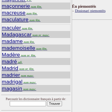
maçonnerie
Ën piemontèis
nom fém.
Dissionari piemontèis
macreuse
nom fém.
maculature
nom fém.
maculer
nom fém.
Madagascar
nom pr. masc.
madame
nom fém.
mademoiselle
nom fém.
Madère
nom pr. fém.
madré
adj.
Madrid
nom pr. fém.
madrier
nom masc.
madrigal
nom masc.
magasin
nom masc.
Parcourir les dictionnaire français à partir de: