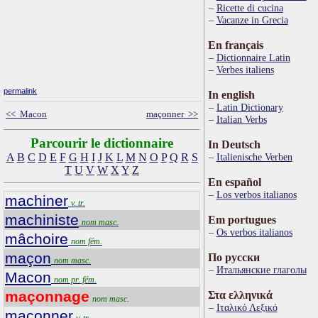
Ricette di cucina
Vacanze in Grecia
En français
Dictionnaire Latin
Verbes italiens
permalink
In english
Latin Dictionary
<< Macon
maçonner >>
Italian Verbs
Parcourir le dictionnaire
In Deutsch
A
B
C
D
E
F
G
H
I
J
K
L
M
N
O
P
Q
R
S
Italienische Verben
T
U
V
W
X
Y
Z
En español
Los verbos italianos
machiner
v. tr.
machiniste
Em portugues
nom masc.
Os verbos italianos
mâchoire
nom fém.
maçon
По русски
nom masc.
Итальянские глаголы
Macon
nom pr. fém.
maçonnage
Στα ελληνικά
nom masc.
Ιταλικό Λεξικό
maçonner
v. tr.