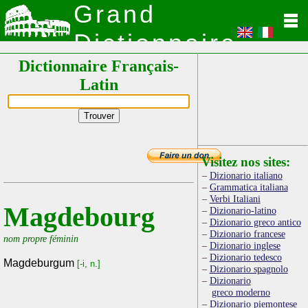
Grand
Dictionnaire
Dictionnaire Français-
Latin
Latin
Visitez nos sites:
Dizionario italiano
Grammatica italiana
Verbi Italiani
Magdebourg
Dizionario-latino
Dizionario greco antico
Dizionario francese
nom propre féminin
Dizionario inglese
Dizionario tedesco
Magdeburgum
[-i, n.]
Dizionario spagnolo
Dizionario
greco moderno
Dizionario piemontese