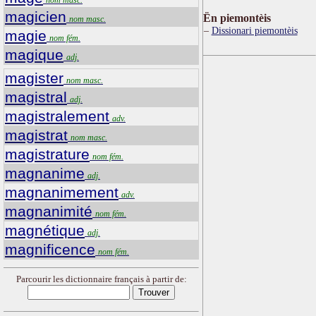
magicien
Ën piemontèis
nom masc.
Dissionari piemontèis
magie
nom fém.
magique
adj.
magister
nom masc.
magistral
adj.
magistralement
adv.
magistrat
nom masc.
magistrature
nom fém.
magnanime
adj.
magnanimement
adv.
magnanimité
nom fém.
magnétique
adj.
magnificence
nom fém.
Parcourir les dictionnaire français à partir de: