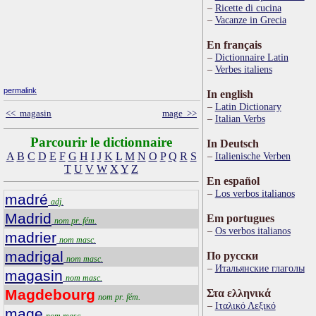
Ricette di cucina
Vacanze in Grecia
En français
Dictionnaire Latin
Verbes italiens
permalink
In english
Latin Dictionary
<< magasin
mage >>
Italian Verbs
Parcourir le dictionnaire
In Deutsch
A
B
C
D
E
F
G
H
I
J
K
L
M
N
O
P
Q
R
S
Italienische Verben
T
U
V
W
X
Y
Z
En español
Los verbos italianos
madré
adj.
Madrid
Em portugues
nom pr. fém.
Os verbos italianos
madrier
nom masc.
madrigal
По русски
nom masc.
Итальянские глаголы
magasin
nom masc.
Magdebourg
Στα ελληνικά
nom pr. fém.
Ιταλικό Λεξικό
mage
nom masc.