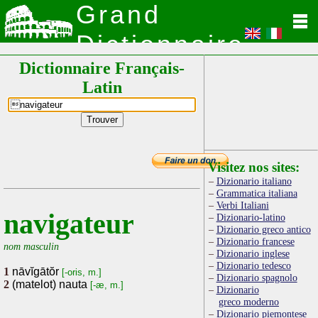
Grand
Dictionnaire
Dictionnaire Français-
Latin
Latin
Visitez nos sites:
Dizionario italiano
Grammatica italiana
Verbi Italiani
navigateur
Dizionario-latino
Dizionario greco antico
Dizionario francese
nom masculin
Dizionario inglese
Dizionario tedesco
1
nāvĭgātŏr
[-oris, m.]
Dizionario spagnolo
2
(matelot) nauta
[-æ, m.]
Dizionario
greco moderno
Dizionario piemontese