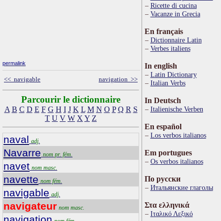
Ricette di cucina
Vacanze in Grecia
En français
Dictionnaire Latin
Verbes italiens
permalink
In english
Latin Dictionary
<< navigable
navigation >>
Italian Verbs
Parcourir le dictionnaire
In Deutsch
A
B
C
D
E
F
G
H
I
J
K
L
M
N
O
P
Q
R
S
Italienische Verben
T
U
V
W
X
Y
Z
En español
Los verbos italianos
naval
adj.
Navarre
Em portugues
nom pr. fém.
Os verbos italianos
navet
nom masc.
navette
По русски
nom fém.
Итальянские глаголы
navigable
adj.
navigateur
Στα ελληνικά
nom masc.
Ιταλικό Λεξικό
navigation
nom fém.