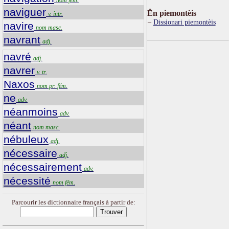
naviguer
Ën piemontèis
v. intr.
Dissionari piemontèis
navire
nom masc.
navrant
adj.
navré
adj.
navrer
v. tr.
Naxos
nom pr. fém.
ne
adv.
néanmoins
adv.
néant
nom masc.
nébuleux
adj.
nécessaire
adj.
nécessairement
adv.
nécessité
nom fém.
Parcourir les dictionnaire français à partir de: