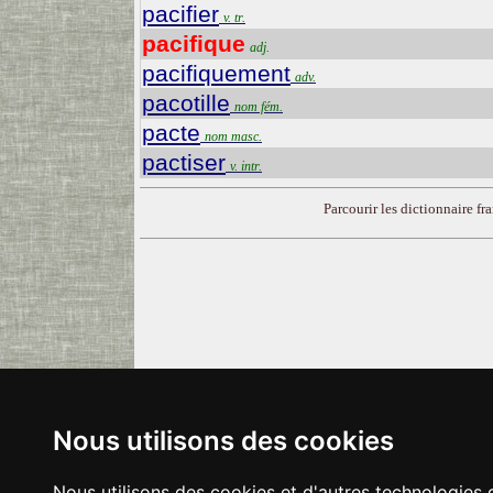
pacifier
v. tr.
pacifique
adj.
pacifiquement
adv.
pacotille
nom fém.
pacte
nom masc.
pactiser
v. intr.
Parcourir les dictionnaire fra
Nous utilisons des cookies
Nous utilisons des cookies et d'autres technologies 