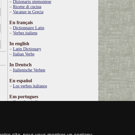
Dizionario piemontese
Ricette di cucina
Vacanze in Grecia
En français
Dictionnaire Latin
Verbes italiens
In english
Latin Dictionary
Italian Verbs
In Deutsch
Italienische Verben
En español
Los verbos italianos
Em portugues
Os verbos italianos
По русски
Итальянские глаголы
Στα ελληνικά
Ιταλικό Λεξικό
 notre site, pour vous montrer un contenu