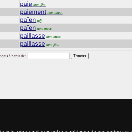
paie
nom fém.
paiement
nom masc.
païen
adj.
païen
nom masc.
paillasse
nom masc.
paillasse
nom fém.
nçais à partir de:
de suivi pour améliorer votre expérience de navigation sur