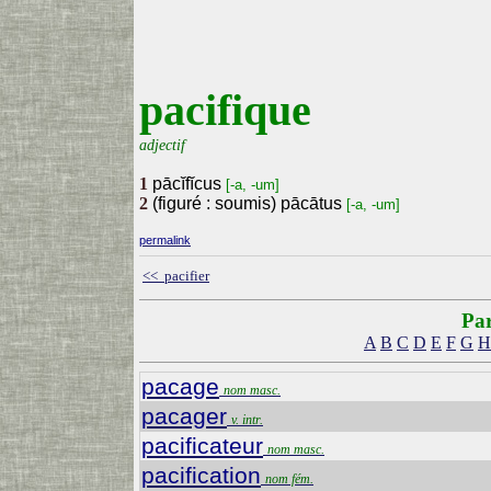
pacifique
adjectif
1
pācĭfĭcus
[-a, -um]
2
(figuré : soumis) pācātus
[-a, -um]
permalink
<< pacifier
Par
A
B
C
D
E
F
G
H
pacage
nom masc.
pacager
v. intr.
pacificateur
nom masc.
pacification
nom fém.