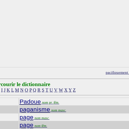
pacifiquement
courir le dictionnaire
I
J
K
L
M
N
O
P
Q
R
S
T
U
V
W
X
Y
Z
Padoue
nom pr. fém.
paganisme
nom masc.
page
nom masc.
page
nom fém.