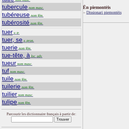
tubercule
Ën piemontèis
nom masc.
Dissionari piemontèis
tubéreuse
nom fém.
tubérosité
nom fém.
tuer
v. tr.
tuer, se
v. pron.
tuerie
nom fém.
tue-tête, à
loc. adv.
tueur
nom masc.
tuf
nom masc.
tuile
nom fém.
tuilerie
nom fém.
tuilier
nom masc.
tulipe
nom fém.
Parcourir les dictionnaire français à partir de: