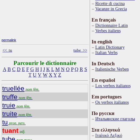
Ricette di cucina
Vacanze in Grecia
En français
Dictionnaire Latin
Verbes italiens
permalink
In english
Latin Dictionary
<< tu
tube >>
Italian Verbs
Parcourir le dictionnaire
In Deutsch
A
B
C
D
E
F
G
H
I
J
K
L
M
N
O
P
Q
R
S
Italienische Verben
T
U
V
W
X
Y
Z
En español
Los verbos italianos
truellée
nom fém.
truffe
Em portugues
nom fém.
Os verbos italianos
truie
nom fém.
truite
По русски
nom fém.
Итальянские глаголы
tu
pron. pers.
tuant
Στα ελληνικά
adj.
Ιταλικό Λεξικό
tube
nom masc.