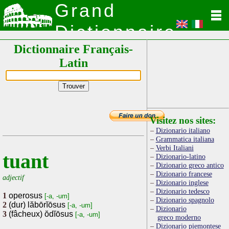
Grand
Dictionnaire
Dictionnaire Français-
Latin
Latin
Visitez nos sites:
Dizionario italiano
Grammatica italiana
Verbi Italiani
tuant
Dizionario-latino
Dizionario greco antico
Dizionario francese
adjectif
Dizionario inglese
Dizionario tedesco
1
operosus
[-a, -um]
Dizionario spagnolo
2
(dur) lăbōrĭōsus
[-a, -um]
Dizionario
3
(fâcheux) ŏdĭōsus
[-a, -um]
greco moderno
Dizionario piemontese