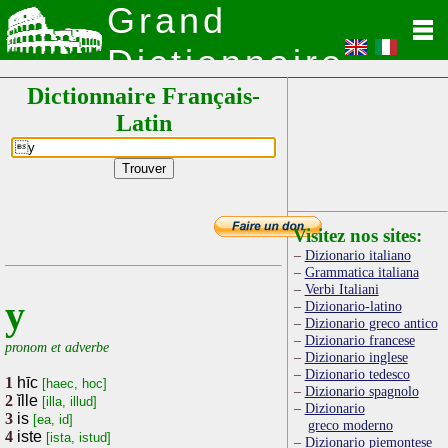
Grand
Dictionnaire
Dictionnaire Français-
Latin
Latin
Visitez nos sites:
Dizionario italiano
Grammatica italiana
Verbi Italiani
y
Dizionario-latino
Dizionario greco antico
Dizionario francese
pronom et adverbe
Dizionario inglese
Dizionario tedesco
1
hīc
[haec, hoc]
Dizionario spagnolo
2
ĭlle
[illa, illud]
Dizionario
3
is
[ea, id]
greco moderno
4
iste
[ista, istud]
Dizionario piemontese