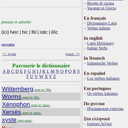
Ricette di cucina
Vacanze in Grecia
En français
pronom et adverbe
Dictionnaire Latin
Verbes italiens
(ici) heic | hic | ĭbĭ | istic | illic
In english
Latin Dictionary
permalink
Italian Verbs
<< xyste
yeuse >>
In Deutsch
Italienische Verben
Parcourir le dictionnaire
A
B
C
D
E
F
G
H
I
J
K
L
M
N
O
P
Q
R
S
En español
T
U
V
W
X
Y
Z
Los verbos italianos
Wittemberg
Em portugues
nom pr. fém.
Os verbos italianos
Worms
nom pr. fém.
Xénophon
По русски
nom pr. masc.
Итальянские глаголы
Xerxès
nom pr. masc.
xyste
Στα ελληνικά
nom masc.
Ιταλικό Λεξικό
y