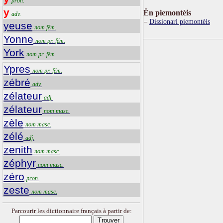
pron.
y
Ën piemontèis
adv.
Dissionari piemontèis
yeuse
nom fém.
Yonne
nom pr. fém.
York
nom pr. fém.
Ypres
nom pr. fém.
zébré
adv.
zélateur
adj.
zélateur
nom masc.
zèle
nom masc.
zélé
adj.
zenith
nom masc.
zéphyr
nom masc.
zéro
pron.
zeste
nom masc.
Parcourir les dictionnaire français à partir de: