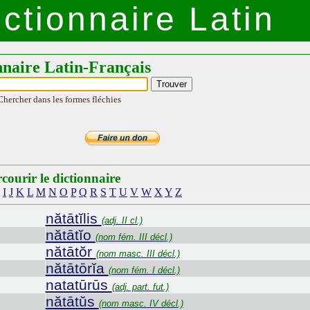
ctionnaire Latin
nnaire Latin-Français
Chercher dans les formes fléchies
courir le dictionnaire
I
J
K
L
M
N
O
P
Q
R
S
T
U
V
W
X
Y
Z
nătātĭlis
(adj. II cl.)
nătātĭo
(nom fém. III décl.)
nătātŏr
(nom masc. III décl.)
nătātōrĭa
(nom fém. I décl.)
natatūrūs
(adj. part. fut.)
nătātŭs
(nom masc. IV décl.)