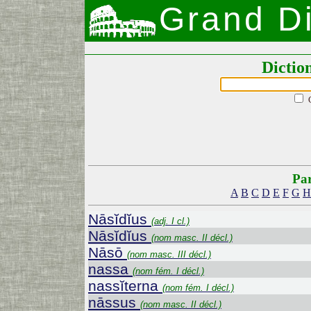
Grand Di
Dictio
Par
A
B
C
D
E
F
G
H
Nāsĭdĭus
(adj. I cl.)
Nāsĭdĭus
(nom masc. II décl.)
Nāsō
(nom masc. III décl.)
nassa
(nom fém. I décl.)
nassĭterna
(nom fém. I décl.)
nāssus
(nom masc. II décl.)