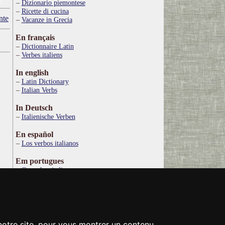
Dizionario piemontese
Ricette di cucina
nte
Vacanze in Grecia
En français
Dictionnaire Latin
Verbes italiens
In english
Latin Dictionary
Italian Verbs
In Deutsch
Italienische Verben
En español
Los verbos italianos
Em portugues
Os verbos italianos
По русски
Итальянские глаголы
Στα ελληνικά
Ιταλικό Λεξικό
 notre site, pour vous montrer un contenu