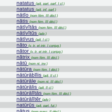
natatus
(adj. part. parf. I cl.)
natatus
(adj. inf. parf.)
nātĭo
(nom fém. III décl.)
nătis
(nom fém. III décl.)
nātīvĭtās
(nom fém. III décl.)
nātīvĭtŭs
(adv.)
nātīvus
(adj. I cl.)
năto
(v. tr. et intr. I conjug.)
nător
(v. tr. et intr. I conjug.)
nătrix
(nom fém. III décl.)
nātū
(nom nt. inv.)
nātūra
(nom fém. I décl.)
nātūrābĭlis
(adj. II cl.)
nātūrāle
(nom nt. III décl.)
nātūrālis
(adj. II cl.)
nātūrālĭtās
(nom fém. III décl.)
nātūrālĭtĕr
(adv.)
natūrūs
(adj. part. fut.)
nātus
(nom masc. II décl.)