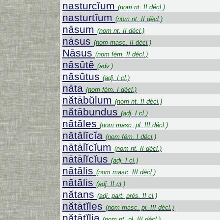
nasturcĭum
(nom nt. II décl.)
nasturtĭum
(nom nt. II décl.)
nāsum
(nom nt. II décl.)
nāsus
(nom masc. II décl.)
Nāsus
(nom fém. II décl.)
nāsūtē
(adv.)
nāsūtus
(adj. I cl.)
nāta
(nom fém. I décl.)
nătābŭlum
(nom nt. II décl.)
nătābundus
(adj. I cl.)
nātāles
(nom masc. pl. III décl.)
nātālĭcĭa
(nom fém. I décl.)
nātālĭcĭum
(nom nt. II décl.)
nātālĭcĭus
(adj. I cl.)
nātālis
(nom masc. III décl.)
nātālis
(adj. II cl.)
nătans
(adj. part. prés. II cl.)
nătātĭles
(nom masc. pl. III décl.)
nătātĭlia
(nom nt. pl. III décl.)