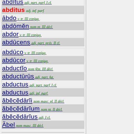
abdĭtus
adj. part. parf. I cl.
abditus
adj. inf. parf.
ābdo
v. tr. III conjug.
abdōmĕn
nom nt. III décl.
abdor
v. tr. III conjug.
abdūcens
adj. part. prés. II cl.
abdūco
v. tr. III conjug.
abdūcor
v. tr. III conjug.
abductĭo
nom fém. III décl.
abductūrūs
adj. part. fut.
abductus
adj. part. parf. I cl.
abductus
adj. inf. parf.
ăbĕcĕdārĭi
nom masc. pl. II décl.
ăbĕcĕdārĭum
nom nt. II décl.
ăbĕcĕdārĭus
adj. I cl.
Ăbel
nom masc. III décl.