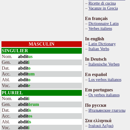
Ricette di cucina
Vacanze in Grecia
En français
Dictionnaire Latin
Verbes italiens
In english
MASCULIN
Latin Dictionary
Italian Verbs
SINGULIER
Nom.
abdit
us
In Deutsch
Gen.
abdit
i
Italienische Verben
Dat.
abdit
o
Acc.
abdit
um
En español
Abl.
abdit
o
Los verbos italianos
Voc.
abdit
e
Em portugues
PLURIEL
Os verbos italianos
Nom.
abdit
i
Gen.
abdit
ōrum
По русски
Dat.
abdit
is
Итальянские глаголы
Acc.
abdit
os
Στα ελληνικά
Abl.
abdit
is
Ιταλικό Λεξικό
Voc.
abdit
i