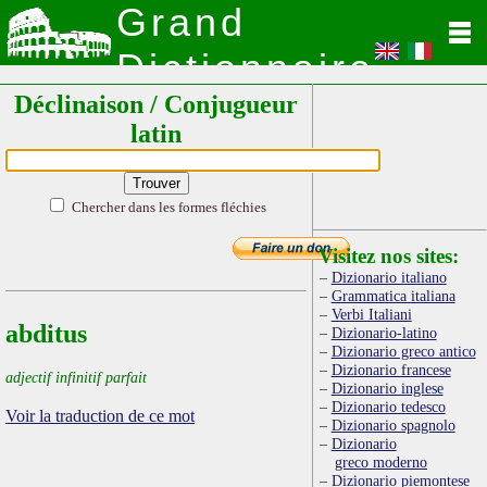
Grand
Dictionnaire
Déclinaison / Conjugueur
Latin
latin
Chercher dans les formes fléchies
Visitez nos sites:
Dizionario italiano
Grammatica italiana
Verbi Italiani
abditus
Dizionario-latino
Dizionario greco antico
Dizionario francese
adjectif infinitif parfait
Dizionario inglese
Dizionario tedesco
Voir la traduction de ce mot
Dizionario spagnolo
Dizionario
greco moderno
Dizionario piemontese