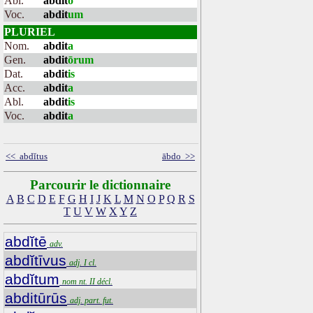
Abl.
abdit
o
Voc.
abdit
um
PLURIEL
Nom.
abdit
a
Gen.
abdit
ōrum
Dat.
abdit
is
Acc.
abdit
a
Abl.
abdit
is
Voc.
abdit
a
<< abdĭtus
ābdo >>
Parcourir le dictionnaire
A
B
C
D
E
F
G
H
I
J
K
L
M
N
O
P
Q
R
S
T
U
V
W
X
Y
Z
abdĭtē
adv.
abdĭtīvus
adj. I cl.
abdĭtum
nom nt. II décl.
abditūrūs
adj. part. fut.