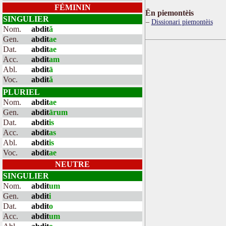
FÉMININ
Ën piemontèis
SINGULIER
Dissionari piemontèis
Nom.
abdit
ă
Gen.
abdit
ae
Dat.
abdit
ae
Acc.
abdit
am
Abl.
abdit
ā
Voc.
abdit
ă
PLURIEL
Nom.
abdit
ae
Gen.
abdit
ārum
Dat.
abdit
is
Acc.
abdit
as
Abl.
abdit
is
Voc.
abdit
ae
NEUTRE
SINGULIER
Nom.
abdit
um
Gen.
abdit
i
Dat.
abdit
o
Acc.
abdit
um