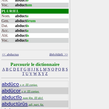
Abl.
abduct
o
Voc.
abduct
um
PLURIEL
Nom.
abduct
a
Gen.
abduct
ōrum
Dat.
abduct
is
Acc.
abduct
a
Abl.
abduct
is
Voc.
abduct
a
<< abductus
ăbĕcĕdārĭi >>
Parcourir le dictionnaire
A
B
C
D
E
F
G
H
I
J
K
L
M
N
O
P
Q
R
S
T
U
V
W
X
Y
Z
abdūco
v. tr. III conjug.
abdūcor
v. tr. III conjug.
abductĭo
nom fém. III décl.
abductūrūs
adj. part. fut.