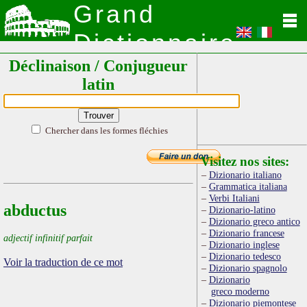
Grand
Dictionnaire
Déclinaison / Conjugueur
Latin
latin
Chercher dans les formes fléchies
Visitez nos sites:
Dizionario italiano
Grammatica italiana
Verbi Italiani
abductus
Dizionario-latino
Dizionario greco antico
Dizionario francese
adjectif infinitif parfait
Dizionario inglese
Dizionario tedesco
Voir la traduction de ce mot
Dizionario spagnolo
Dizionario
greco moderno
Dizionario piemontese