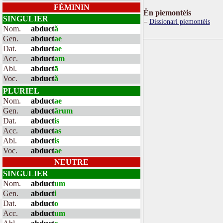
FÉMININ
Ën piemontèis
SINGULIER
Dissionari piemontèis
Nom.
abduct
ă
Gen.
abduct
ae
Dat.
abduct
ae
Acc.
abduct
am
Abl.
abduct
ā
Voc.
abduct
ă
PLURIEL
Nom.
abduct
ae
Gen.
abduct
ārum
Dat.
abduct
is
Acc.
abduct
as
Abl.
abduct
is
Voc.
abduct
ae
NEUTRE
SINGULIER
Nom.
abduct
um
Gen.
abduct
i
Dat.
abduct
o
Acc.
abduct
um