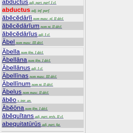
abductus
adj. part. parf. I cl.
abductus
adj. inf. parf.
ăbĕcĕdārĭi
nom masc. pl. II décl.
ăbĕcĕdārĭum
nom nt. II décl.
ăbĕcĕdārĭus
adj. I cl.
Ăbel
nom masc. III décl.
Ăbella
nom fém. I décl.
Ăbellāna
nom fém. I décl.
Ăbellānus
adj. I cl.
Ăbellīnas
nom masc. III décl.
Ăbellīnum
nom nt. II décl.
Ăbelus
nom masc. II décl.
ăbĕo
v. intr. an.
Ăbĕōna
nom fém. I décl.
ăbĕquĭtans
adj. part. prés. II cl.
abequitatūrūs
adj. part. fut.