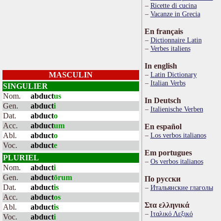
Ricette di cucina
Vacanze in Grecia
En français
Dictionnaire Latin
Verbes italiens
In english
MASCULIN
Latin Dictionary
Italian Verbs
SINGULIER
Nom.
abduct
us
In Deutsch
Gen.
abduct
i
Italienische Verben
Dat.
abduct
o
Acc.
abduct
um
En español
Abl.
abduct
o
Los verbos italianos
Voc.
abduct
e
Em portugues
PLURIEL
Os verbos italianos
Nom.
abduct
i
Gen.
abduct
ōrum
По русски
Dat.
abduct
is
Итальянские глаголы
Acc.
abduct
os
Στα ελληνικά
Abl.
abduct
is
Ιταλικό Λεξικό
Voc.
abduct
i