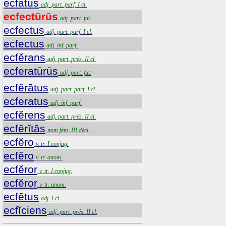
ecfatus
adj. part. parf. I cl.
ecfectūrūs
adj. part. fut.
ecfectus
adj. part. parf. I cl.
ecfectus
adj. inf. parf.
ecfĕrans
adj. part. prés. II cl.
ecferatūrūs
adj. part. fut.
ecfĕrātus
adj. part. parf. I cl.
ecferatus
adj. inf. parf.
ecfĕrens
adj. part. prés. II cl.
ecfĕrĭtās
nom fém. III décl.
ecfĕro
v. tr. I conjug.
ecfĕro
v. tr. anom.
ecfĕror
v. tr. I conjug.
ecfĕror
v. tr. anom.
ecfētus
adj. I cl.
ecfĭciens
adj. part. prés. II cl.