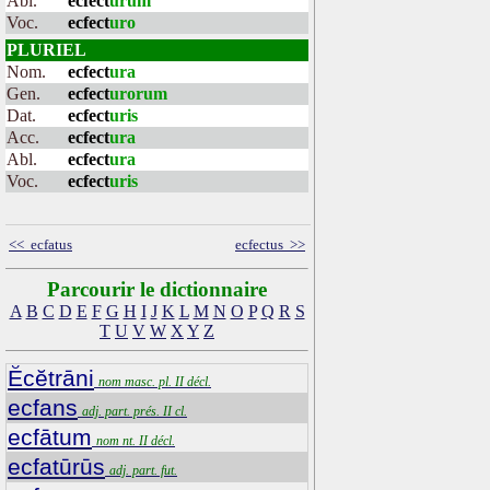
Abl.
ecfect
urum
Voc.
ecfect
uro
PLURIEL
Nom.
ecfect
ura
Gen.
ecfect
urorum
Dat.
ecfect
uris
Acc.
ecfect
ura
Abl.
ecfect
ura
Voc.
ecfect
uris
<< ecfatus
ecfectus >>
Parcourir le dictionnaire
A
B
C
D
E
F
G
H
I
J
K
L
M
N
O
P
Q
R
S
T
U
V
W
X
Y
Z
Ĕcĕtrāni
nom masc. pl. II décl.
ecfans
adj. part. prés. II cl.
ecfātum
nom nt. II décl.
ecfatūrūs
adj. part. fut.