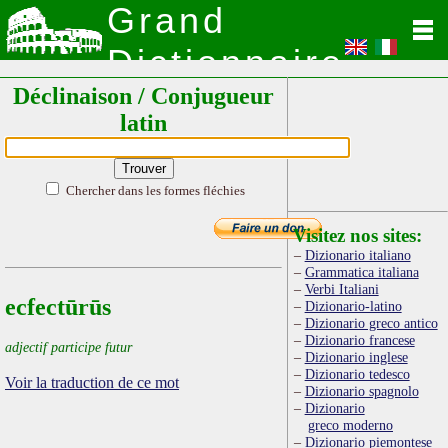
Grand
Dictionnaire
Déclinaison / Conjugueur
Latin
latin
Chercher dans les formes fléchies
Visitez nos sites:
Dizionario italiano
Grammatica italiana
Verbi Italiani
ecfectūrūs
Dizionario-latino
Dizionario greco antico
Dizionario francese
adjectif participe futur
Dizionario inglese
Dizionario tedesco
Voir la traduction de ce mot
Dizionario spagnolo
Dizionario
greco moderno
Dizionario piemontese