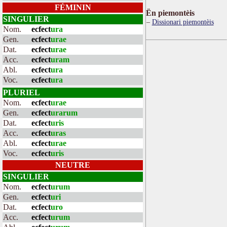
FÉMININ
Ën piemontèis
SINGULIER
Dissionari piemontèis
Nom.
ecfect
ura
Gen.
ecfect
urae
Dat.
ecfect
urae
Acc.
ecfect
uram
Abl.
ecfect
ura
Voc.
ecfect
ura
PLURIEL
Nom.
ecfect
urae
Gen.
ecfect
urarum
Dat.
ecfect
uris
Acc.
ecfect
uras
Abl.
ecfect
urae
Voc.
ecfect
uris
NEUTRE
SINGULIER
Nom.
ecfect
urum
Gen.
ecfect
uri
Dat.
ecfect
uro
Acc.
ecfect
urum