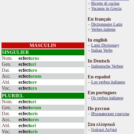
Ricette di cucina
Vacanze in Grecia
En français
Dictionnaire Latin
Verbes italiens
In english
MASCULIN
Latin Dictionary
Italian Verbs
SINGULIER
Nom.
ecfect
urus
In Deutsch
Gen.
ecfect
uri
Italienische Verben
Dat.
ecfect
uro
Acc.
ecfect
urum
En español
Abl.
ecfect
ure
Los verbos italianos
Voc.
ecfect
uro
Em portugues
PLURIEL
Os verbos italianos
Nom.
ecfect
uri
Gen.
ecfect
orum
По русски
Dat.
ecfect
uris
Итальянские глаголы
Acc.
ecfect
uros
Στα ελληνικά
Abl.
ecfect
uri
Ιταλικό Λεξικό
Voc.
ecfect
uris