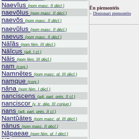
Naevĭus
(nom masc. II décl.)
Ën piemontèis
naevŏlus
(nom masc. II décl.)
Dissionari piemontèis
naevŏs
(nom masc. II décl.)
naevŭlus
(nom masc. II décl.)
naevus
(nom masc. II décl.)
Nāĭăs
(nom fém. III décl.)
Nāĭcus
(adj. I cl.)
Nāis
(nom fém. III décl.)
nam
(conj.)
Namnētes
(nom masc. pl. III décl.)
namque
(conj.)
nāna
(nom fém. I décl.)
nanciscens
(adj. part. prés. II cl.)
nanciscor
(v. tr. dép. III conjug.)
nans
(adj. part. prés. II cl.)
Nantŭātes
(nom masc. pl. III décl.)
nānus
(nom masc. II décl.)
Năpaeae
(nom fém. pl. I décl.)