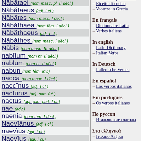
Năbătaei
(nom masc. pl. II décl.)
Ricette di cucina
Năbătaeus
Vacanze in Grecia
(adj. I cl.)
Năbătes
(nom masc. I décl.)
En français
Năbăthaea
Dictionnaire Latin
(nom fém. I décl.)
Verbes italiens
Năbăthaeus
(adj. I cl.)
Năbăthes
(nom masc. I décl.)
In english
Nābis
Latin Dictionary
(nom masc. III décl.)
Italian Verbs
nablĭum
(nom nt. II décl.)
nablum
(nom nt. II décl.)
In Deutsch
nabun
Italienische Verben
(nom fém. inv.)
nacca
(nom masc. I décl.)
En español
naccīnus
Los verbos italianos
(adj. I cl.)
nactūrūs
(adj. part. fut.)
Em portugues
nactus
(adj. part. parf. I cl.)
Os verbos italianos
nae
(adv.)
По русски
naenia
(nom fém. I décl.)
Итальянские глаголы
Naevĭānus
(adj. I cl.)
naevĭus
Στα ελληνικά
(adj. I cl.)
Ιταλικό Λεξικό
Naevĭus
(adj. I cl.)