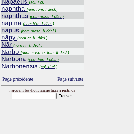
Năpaeus
(adj. I cl.)
naphtha
(nom fém. I décl.)
naphthas
(nom masc. I décl.)
nāpīna
(nom fém. I décl.)
nāpus
(nom masc. II décl.)
nāpy
(nom nt. III décl.)
Nār
(nom nt. II décl.)
Narbo
(nom masc. et fém. II décl.)
Narbona
(nom fém. I décl.)
Narbōnensis
(adj. II cl.)
Page précédente
Page suivante
Parcourir les dictionnaire latin à partir de: