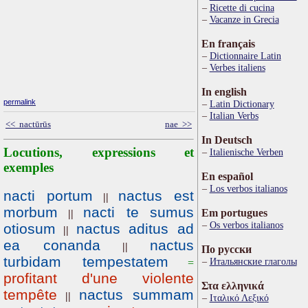
Ricette di cucina
Vacanze in Grecia
En français
Dictionnaire Latin
Verbes italiens
In english
permalink
Latin Dictionary
Italian Verbs
<< nactūrūs
nae >>
In Deutsch
Locutions, expressions et
Italienische Verben
exemples
En español
Los verbos italianos
nacti portum
nactus est
||
morbum
nacti te sumus
Em portugues
||
Os verbos italianos
otiosum
nactus aditus ad
||
ea conanda
nactus
||
По русски
turbidam tempestatem
Итальянские глаголы
=
profitant d'une violente
Στα ελληνικά
tempête
nactus summam
||
Ιταλικό Λεξικό