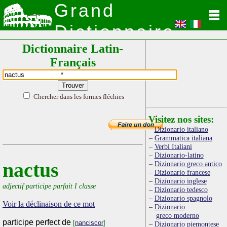
Grand
Dictionnaire
Dictionnaire Latin-
Latin
Français
Chercher dans les formes fléchies
Visitez nos sites:
Dizionario italiano
Grammatica italiana
Verbi Italiani
Dizionario-latino
nactus
Dizionario greco antico
Dizionario francese
Dizionario inglese
adjectif participe parfait I classe
Dizionario tedesco
Dizionario spagnolo
Voir la déclinaison de ce mot
Dizionario
greco moderno
participe perfect de
[
nanciscor
]
Dizionario piemontese