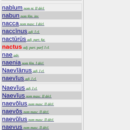
nablum
nom nt. II décl.
nabun
nom fém. inv.
nacca
nom masc. I décl.
naccīnus
adj. I cl.
nactūrūs
adj. part. fut.
nactus
adj. part. parf. I cl.
nae
adv.
naenia
nom fém. I décl.
Naevĭānus
adj. I cl.
naevĭus
adj. I cl.
Naevĭus
adj. I cl.
Naevĭus
nom masc. II décl.
naevŏlus
nom masc. II décl.
naevŏs
nom masc. II décl.
naevŭlus
nom masc. II décl.
naevus
nom masc. II décl.