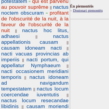
potestatem
qui est parvenu
=
au pouvoir suprême
nactus
Ën piemontèis
||
Dissionari piemontèis
noctem obscuram
profitant
=
de l'obscurité de la nuit, à la
faveur de l'obscurité de la
nuit
nactus hoc litus,
||
adhaesi
nactus
||
appellationis causam
||
causam idoneam nacti
||
nacti vacuas provincias ab
imperiis
nacti portum, qui
||
appellatur Nymphaeum
||
nacti occasionem meridiani
temporis
nactus idoneam
||
ad navigandum
tempestatem
nactus locum
||
coercendae iuventutis
||
nactus locum resecandae
libidinis
causam moriendi
||