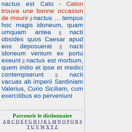
nactus est Cato
Caton
=
trouva une bonne occasion
de mourir
nactus … tempus
||
hoc magis idoneum, quam
umquam antea
nacti
||
obsides quos Caesar apud
eos deposuerat
nacti
||
idoneum ventum ex portu
exeunt
nactus est morbum,
||
quem initio et ipse et medici
contempserunt
nacti
||
vacuas ab imperii Sardiniam
Valerius, Curio Siciliam, cum
exercitibus eo perveniunt
Parcourir le dictionnaire
A
B
C
D
E
F
G
H
I
J
K
L
M
N
O
P
Q
R
S
T
U
V
W
X
Y
Z