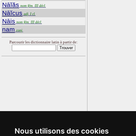
Nāĭăs
nom fém. III décl.
Nāĭcus
adj. I cl.
Nāis
nom fém. III décl.
nam
conj.
Parcourir les dictionnaire latin à partir de:
Nous utilisons des cookies