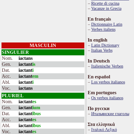
Ricette di cucina
Vacanze in Grecia
En français
Dictionnaire Latin
Verbes italiens
In english
MASCULIN
Latin Dictionary
Italian Verbs
SINGULIER
Nom.
iactans
In Deutsch
Gen.
iactant
is
Italienische Verben
Dat.
iactant
i
Acc.
iactant
em
En español
Abl.
iactant
i
Los verbos italianos
Voc.
iactans
Em portugues
PLURIEL
Os verbos italianos
Nom.
iactant
es
Gen.
iactant
ĭum
По русски
Dat.
iactant
ĭbus
Итальянские глаголы
Acc.
iactant
es
Στα ελληνικά
Abl.
iactant
ĭbus
Ιταλικό Λεξικό
Voc.
iactant
es