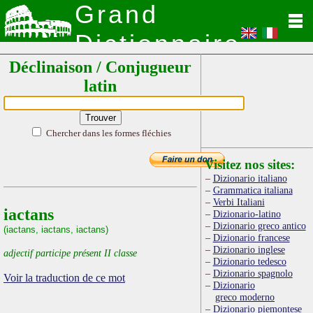
Grand
Dictionnaire
Déclinaison / Conjugueur
Latin
latin
Chercher dans les formes fléchies
Visitez nos sites:
Dizionario italiano
Grammatica italiana
Verbi Italiani
iactans
Dizionario-latino
Dizionario greco antico
(iactans, iactans, iactans)
Dizionario francese
Dizionario inglese
adjectif participe présent II classe
Dizionario tedesco
Dizionario spagnolo
Voir la traduction de ce mot
Dizionario
greco moderno
Dizionario piemontese