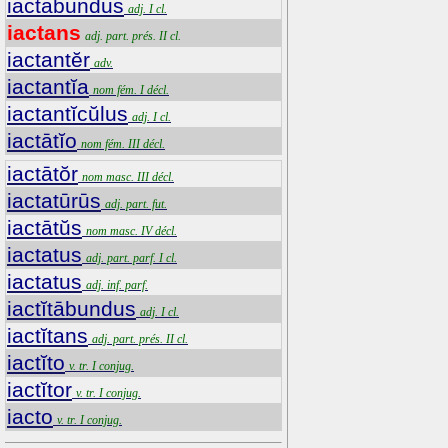
iactābundus
adj. I cl.
iactans
adj. part. prés. II cl.
iactantĕr
adv.
iactantĭa
nom fém. I décl.
iactantĭcŭlus
adj. I cl.
iactātĭo
nom fém. III décl.
iactātŏr
nom masc. III décl.
iactatūrūs
adj. part. fut.
iactātŭs
nom masc. IV décl.
iactatus
adj. part. parf. I cl.
iactatus
adj. inf. parf.
iactĭtābundus
adj. I cl.
iactĭtans
adj. part. prés. II cl.
iactĭto
v. tr. I conjug.
iactĭtor
v. tr. I conjug.
iacto
v. tr. I conjug.