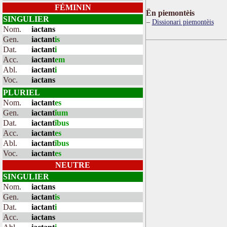
FÉMININ
Ën piemontèis
SINGULIER
Dissionari piemontèis
Nom.
iactans
Gen.
iactant
is
Dat.
iactant
i
Acc.
iactant
em
Abl.
iactant
i
Voc.
iactans
PLURIEL
Nom.
iactant
es
Gen.
iactant
ĭum
Dat.
iactant
ĭbus
Acc.
iactant
es
Abl.
iactant
ĭbus
Voc.
iactant
es
NEUTRE
SINGULIER
Nom.
iactans
Gen.
iactant
is
Dat.
iactant
i
Acc.
iactans