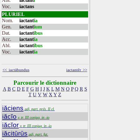
Abl.
iactant
i
Voc.
iactans
PLURIEL
Nom.
iactant
ĭa
Gen.
iactant
ĭum
Dat.
iactant
ĭbus
Acc.
iactant
ĭa
Abl.
iactant
ĭbus
Voc.
iactant
ĭa
<< iactābundus
iactantĕr >>
Parcourir le dictionnaire
A
B
C
D
E
F
G
H
I
J
K
L
M
N
O
P
Q
R
S
T
U
V
W
X
Y
Z
iăciens
adj. part. prés. II cl.
iăcĭo
v. tr. III conjug. in -io
iăcĭor
v. tr. III conjug. in -io
iăcitūrūs
adj. part. fut.