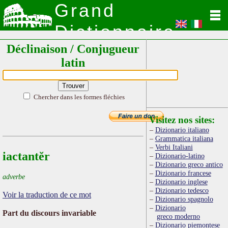
Grand
Dictionnaire
Déclinaison / Conjugueur
Latin
latin
Chercher dans les formes fléchies
Visitez nos sites:
Dizionario italiano
Grammatica italiana
Verbi Italiani
iactantĕr
Dizionario-latino
Dizionario greco antico
Dizionario francese
adverbe
Dizionario inglese
Dizionario tedesco
Voir la traduction de ce mot
Dizionario spagnolo
Dizionario
Part du discours invariable
greco moderno
Dizionario piemontese