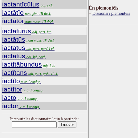
iactantĭcŭlus
adj. I cl.
Ën piemontèis
iactātĭo
Dissionari piemontèis
nom fém. III décl.
iactātŏr
nom masc. III décl.
iactatūrūs
adj. part. fut.
iactātŭs
nom masc. IV décl.
iactatus
adj. part. parf. I cl.
iactatus
adj. inf. parf.
iactĭtābundus
adj. I cl.
iactĭtans
adj. part. prés. II cl.
iactĭto
v. tr. I conjug.
iactĭtor
v. tr. I conjug.
iacto
v. tr. I conjug.
iactor
v. tr. I conjug.
Parcourir les dictionnaire latin à partir de: