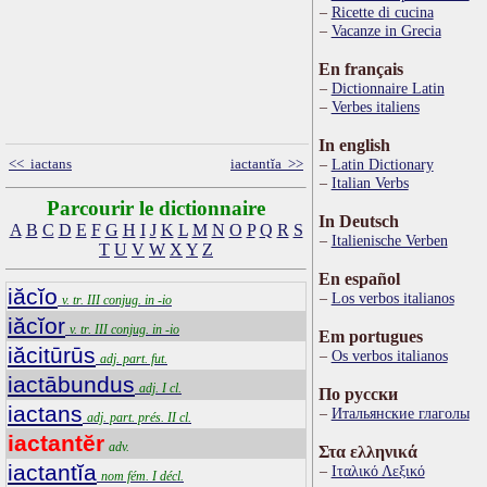
Ricette di cucina
Vacanze in Grecia
En français
Dictionnaire Latin
Verbes italiens
In english
Latin Dictionary
<< iactans
iactantĭa >>
Italian Verbs
Parcourir le dictionnaire
In Deutsch
A
B
C
D
E
F
G
H
I
J
K
L
M
N
O
P
Q
R
S
Italienische Verben
T
U
V
W
X
Y
Z
En español
iăcĭo
Los verbos italianos
v. tr. III conjug. in -io
iăcĭor
v. tr. III conjug. in -io
Em portugues
iăcitūrūs
Os verbos italianos
adj. part. fut.
iactābundus
adj. I cl.
По русски
iactans
Итальянские глаголы
adj. part. prés. II cl.
iactantĕr
adv.
Στα ελληνικά
iactantĭa
Ιταλικό Λεξικό
nom fém. I décl.