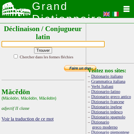
Grand
Dictionnaire
Déclinaison / Conjugueur
Latin
latin
Chercher dans les formes fléchies
Visitez nos sites:
Dizionario italiano
Grammatica italiana
Verbi Italiani
Măcĕdōn
Dizionario-latino
Dizionario greco antico
(Măcĕdōn, Măcĕdōn, Măcĕdōn)
Dizionario francese
Dizionario inglese
adjectif II classe
Dizionario tedesco
Dizionario spagnolo
Voir la traduction de ce mot
Dizionario
greco moderno
Dizionario piemontese