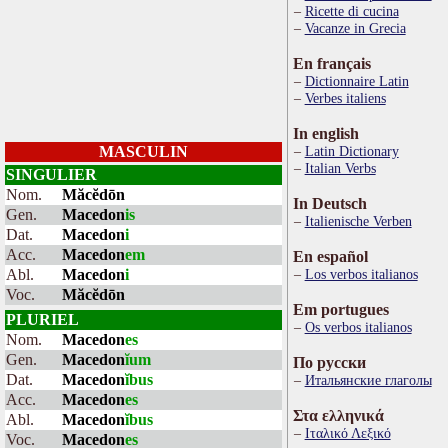
Ricette di cucina
Vacanze in Grecia
En français
Dictionnaire Latin
Verbes italiens
In english
MASCULIN
Latin Dictionary
Italian Verbs
SINGULIER
Nom.
Măcĕdōn
In Deutsch
Gen.
Macedon
is
Italienische Verben
Dat.
Macedon
i
Acc.
Macedon
em
En español
Abl.
Macedon
i
Los verbos italianos
Voc.
Măcĕdōn
Em portugues
PLURIEL
Os verbos italianos
Nom.
Macedon
es
Gen.
Macedon
ĭum
По русски
Dat.
Macedon
ĭbus
Итальянские глаголы
Acc.
Macedon
es
Στα ελληνικά
Abl.
Macedon
ĭbus
Ιταλικό Λεξικό
Voc.
Macedon
es