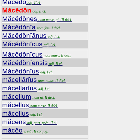
Măcĕdō
adj. II cl.
Măcĕdōn
adj. II cl.
Măcĕdōnes
nom masc. pl. III décl.
Măcĕdŏnĭa
nom fém. I décl.
Măcĕdŏnĭānus
adj. I cl.
Măcĕdŏnĭcus
adj. I cl.
Măcĕdŏnĭcus
nom masc. II décl.
Măcĕdŏnĭensis
adj. II cl.
Măcĕdŏnĭus
adj. I cl.
măcellārĭus
nom masc. II décl.
măcellārĭus
adj. I cl.
măcellum
nom nt. II décl.
măcellus
nom masc. II décl.
măcellus
adj. I cl.
măcens
adj. part. prés. II cl.
măcĕo
v. intr. II conjug.