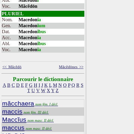
Abl.
Macedon
i
Voc.
Măcĕdōn
PLURIEL
Nom.
Macedon
ĭa
Gen.
Macedon
ĭum
Dat.
Macedon
ĭbus
Acc.
Macedon
ĭa
Abl.
Macedon
ĭbus
Voc.
Macedon
ĭa
<< Măcĕdō
Măcĕdōnes >>
Parcourir le dictionnaire
A
B
C
D
E
F
G
H
I
J
K
L
M
N
O
P
Q
R
S
T
U
V
W
X
Y
Z
măcchaera
nom fém. I décl.
maccis
nom fém. III décl.
Maccĭus
nom masc. II décl.
maccus
nom masc. II décl.