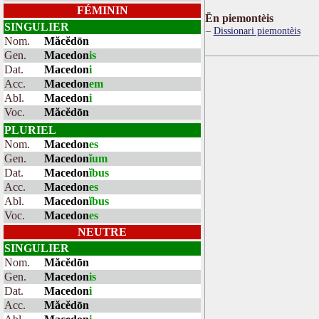
FÉMININ
Ën piemontèis
SINGULIER
Dissionari piemontèis
Nom.
Măcĕdōn
Gen.
Macedon
is
Dat.
Macedon
i
Acc.
Macedon
em
Abl.
Macedon
i
Voc.
Măcĕdōn
PLURIEL
Nom.
Macedon
es
Gen.
Macedon
ĭum
Dat.
Macedon
ĭbus
Acc.
Macedon
es
Abl.
Macedon
ĭbus
Voc.
Macedon
es
NEUTRE
SINGULIER
Nom.
Măcĕdōn
Gen.
Macedon
is
Dat.
Macedon
i
Acc.
Măcĕdōn