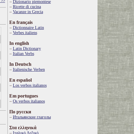
 >>
Dizionario piemontese
Ricette di cucina
Vacanze in Grecia
En français
Dictionnaire Latin
Verbes italiens
In english
Latin Dictionary
Italian Verbs
In Deutsch
Italienische Verben
En español
Los verbos italianos
Em portugues
Os verbos italianos
По русски
Итальянские глаголы
Στα ελληνικά
Ιταλικό Λεξικό