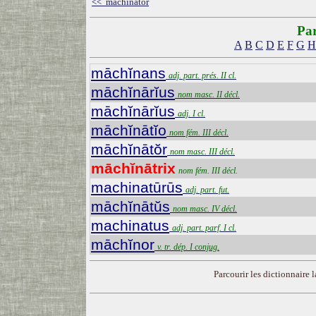
<< māchĭnātŏr
Par
A
B
C
D
E
F
G
H
māchĭnans
adj. part. prés. II cl.
māchĭnārĭus
nom masc. II décl.
māchĭnārĭus
adj. I cl.
māchĭnātĭo
nom fém. III décl.
māchĭnātŏr
nom masc. III décl.
māchĭnātrix
nom fém. III décl.
machinatūrūs
adj. part. fut.
māchĭnātŭs
nom masc. IV décl.
machinatus
adj. part. parf. I cl.
māchĭnor
v. tr. dép. I conjug.
Parcourir les dictionnaire la