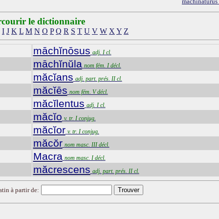
machinatūrūs
courir le dictionnaire
I
J
K
L
M
N
O
P
Q
R
S
T
U
V
W
X
Y
Z
māchĭnōsus
adj. I cl.
māchĭnŭla
nom fém. I décl.
măcĭans
adj. part. prés. II cl.
măcĭēs
nom fém. V décl.
măcĭlentus
adj. I cl.
măcĭo
v. tr. I conjug.
măcĭor
v. tr. I conjug.
măcŏr
nom masc. III décl.
Macra
nom masc. I décl.
măcrescens
adj. part. prés. II cl.
tin à partir de: