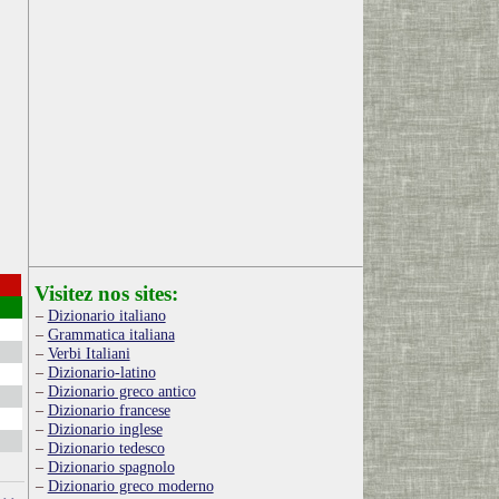
Visitez nos sites:
Dizionario italiano
Grammatica italiana
Verbi Italiani
Dizionario-latino
Dizionario greco antico
Dizionario francese
Dizionario inglese
Dizionario tedesco
Dizionario spagnolo
Dizionario greco moderno