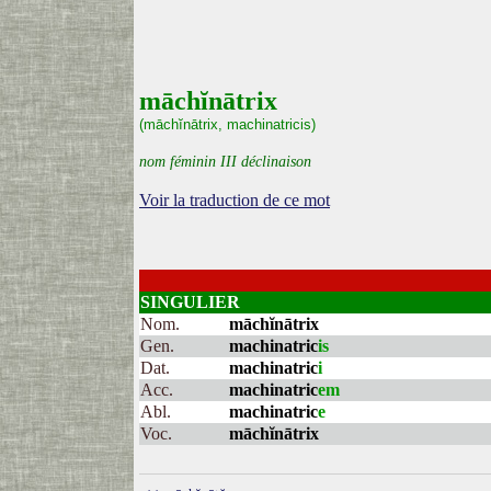
māchĭnātrix
(māchĭnātrix, machinatricis)
nom féminin III déclinaison
Voir la traduction de ce mot
SINGULIER
Nom.
māchĭnātrix
Gen.
machinatric
is
Dat.
machinatric
i
Acc.
machinatric
em
Abl.
machinatric
e
Voc.
māchĭnātrix