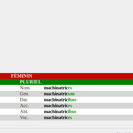
FÉMININ
PLURIEL
Nom.
machinatric
es
Gen.
machinatric
um
Dat.
machinatric
ĭbus
Acc.
machinatric
es
Abl.
machinatric
ĭbus
Voc.
machinatric
es