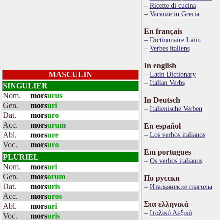
Ricette di cucina
Vacanze in Grecia
En français
Dictionnaire Latin
Verbes italiens
In english
MASCULIN
Latin Dictionary
Italian Verbs
SINGULIER
Nom.
mors
urus
In Deutsch
Gen.
mors
uri
Italienische Verben
Dat.
mors
uro
Acc.
mors
urum
En español
Abl.
mors
ure
Los verbos italianos
Voc.
mors
uro
Em portugues
PLURIEL
Os verbos italianos
Nom.
mors
uri
Gen.
mors
orum
По русски
Dat.
mors
uris
Итальянские глаголы
Acc.
mors
uros
Στα ελληνικά
Abl.
mors
uri
Ιταλικό Λεξικό
Voc.
mors
uris