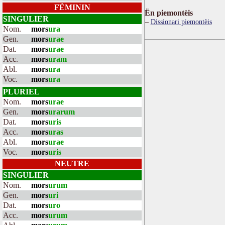
FÉMININ
Ën piemontèis
SINGULIER
Dissionari piemontèis
Nom.
mors
ura
Gen.
mors
urae
Dat.
mors
urae
Acc.
mors
uram
Abl.
mors
ura
Voc.
mors
ura
PLURIEL
Nom.
mors
urae
Gen.
mors
urarum
Dat.
mors
uris
Acc.
mors
uras
Abl.
mors
urae
Voc.
mors
uris
NEUTRE
SINGULIER
Nom.
mors
urum
Gen.
mors
uri
Dat.
mors
uro
Acc.
mors
urum