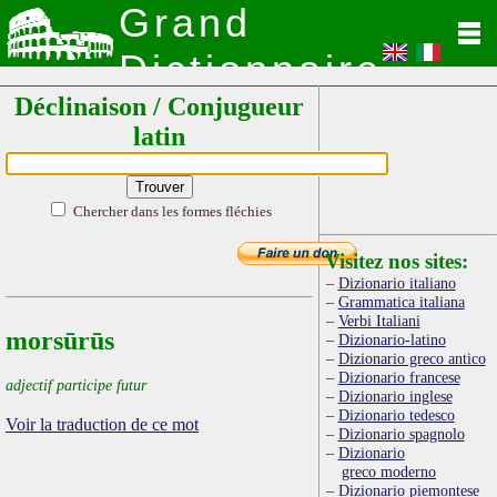
Grand
Dictionnaire
Déclinaison / Conjugueur
Latin
latin
Chercher dans les formes fléchies
Visitez nos sites:
Dizionario italiano
Grammatica italiana
Verbi Italiani
morsūrūs
Dizionario-latino
Dizionario greco antico
Dizionario francese
adjectif participe futur
Dizionario inglese
Dizionario tedesco
Voir la traduction de ce mot
Dizionario spagnolo
Dizionario
greco moderno
Dizionario piemontese