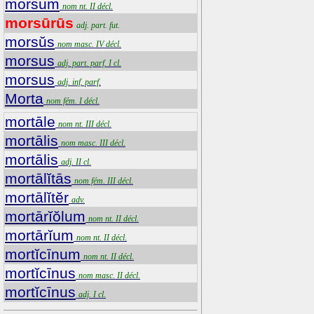
morsum
nom nt. II décl.
morsūrūs
adj. part. fut.
morsŭs
nom masc. IV décl.
morsus
adj. part. parf. I cl.
morsus
adj. inf. parf.
Morta
nom fém. I décl.
mortāle
nom nt. III décl.
mortālis
nom masc. III décl.
mortālis
adj. II cl.
mortālĭtās
nom fém. III décl.
mortālĭtĕr
adv.
mortārĭŏlum
nom nt. II décl.
mortārĭum
nom nt. II décl.
mortĭcīnum
nom nt. II décl.
mortĭcīnus
nom masc. II décl.
mortĭcīnus
adj. I cl.