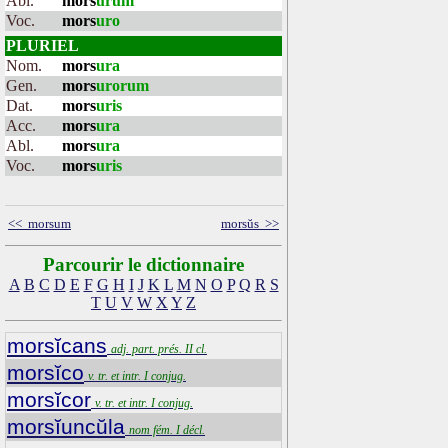
Abl.
mors
urum
Voc.
mors
uro
PLURIEL
Nom.
mors
ura
Gen.
mors
urorum
Dat.
mors
uris
Acc.
mors
ura
Abl.
mors
ura
Voc.
mors
uris
<< morsum
morsŭs >>
Parcourir le dictionnaire
A
B
C
D
E
F
G
H
I
J
K
L
M
N
O
P
Q
R
S
T
U
V
W
X
Y
Z
morsĭcans
adj. part. prés. II cl.
morsĭco
v. tr. et intr. I conjug.
morsĭcor
v. tr. et intr. I conjug.
morsĭuncŭla
nom fém. I décl.