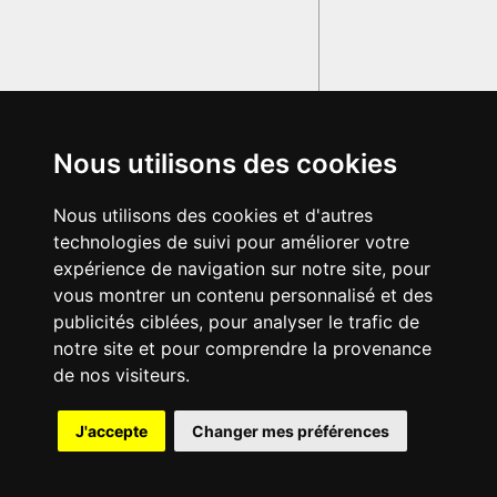
Nous utilisons des cookies
Nous utilisons des cookies et d'autres
technologies de suivi pour améliorer votre
expérience de navigation sur notre site, pour
vous montrer un contenu personnalisé et des
publicités ciblées, pour analyser le trafic de
notre site et pour comprendre la provenance
de nos visiteurs.
{{ID:MORTALE100}}
J'accepte
Changer mes préférences
---CACHE---
© 2003-2029 - Tous droits réservés - Olivetti Media Communication
GRAND DICTIONNAIRE LATIN OLIVETTI
par M. Enrico
Olivetti et Mme Francesca Olivetti