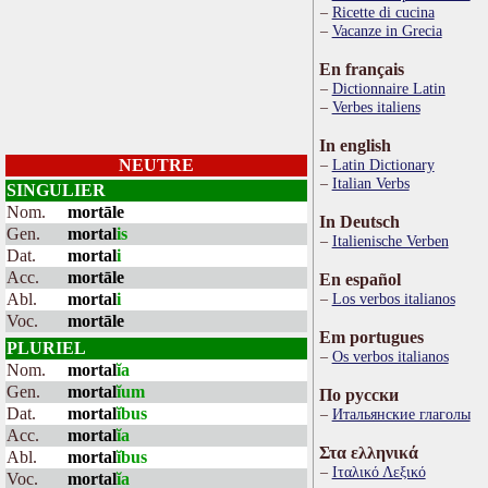
Ricette di cucina
Vacanze in Grecia
En français
Dictionnaire Latin
Verbes italiens
In english
NEUTRE
Latin Dictionary
Italian Verbs
SINGULIER
Nom.
mortāle
In Deutsch
Gen.
mortal
is
Italienische Verben
Dat.
mortal
i
Acc.
mortāle
En español
Abl.
mortal
i
Los verbos italianos
Voc.
mortāle
Em portugues
PLURIEL
Os verbos italianos
Nom.
mortal
ĭa
Gen.
mortal
ĭum
По русски
Dat.
mortal
ĭbus
Итальянские глаголы
Acc.
mortal
ĭa
Στα ελληνικά
Abl.
mortal
ĭbus
Ιταλικό Λεξικό
Voc.
mortal
ĭa