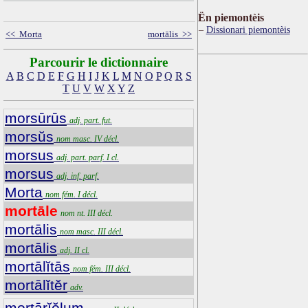
Ën piemontèis
Dissionari piemontèis
<< Morta
mortālis >>
Parcourir le dictionnaire
A
B
C
D
E
F
G
H
I
J
K
L
M
N
O
P
Q
R
S
T
U
V
W
X
Y
Z
morsūrūs
adj. part. fut.
morsŭs
nom masc. IV décl.
morsus
adj. part. parf. I cl.
morsus
adj. inf. parf.
Morta
nom fém. I décl.
mortāle
nom nt. III décl.
mortālis
nom masc. III décl.
mortālis
adj. II cl.
mortālĭtās
nom fém. III décl.
mortālĭtĕr
adv.
mortārĭŏlum