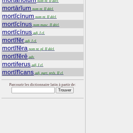
nom nt. II décl.
mortārĭum
nom nt. II décl.
mortĭcīnum
nom nt. II décl.
mortĭcīnus
nom masc. II décl.
mortĭcīnus
adj. I cl.
mortĭfĕr
adj. I cl.
mortĭfĕra
nom nt. pl. II décl.
mortĭfĕrē
adv.
mortiferus
adj. I cl.
mortĭfĭcans
adj. part. prés. II cl.
Parcourir les dictionnaire latin à partir de: