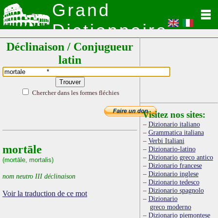
Grand
Dictionnaire
Déclinaison / Conjugueur
Latin
latin
Chercher dans les formes fléchies
Visitez nos sites:
Dizionario italiano
Grammatica italiana
Verbi Italiani
mortāle
Dizionario-latino
Dizionario greco antico
(mortāle, mortalis)
Dizionario francese
Dizionario inglese
nom neutro III déclinaison
Dizionario tedesco
Dizionario spagnolo
Voir la traduction de ce mot
Dizionario
greco moderno
Dizionario piemontese