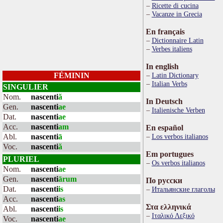
Ricette di cucina
Vacanze in Grecia
En français
Dictionnaire Latin
Verbes italiens
In english
FÉMININ
Latin Dictionary
Italian Verbs
SINGULIER
Nom.
nascenti
ă
In Deutsch
Gen.
nascenti
ae
Italienische Verben
Dat.
nascenti
ae
Acc.
nascenti
am
En español
Abl.
nascenti
ā
Los verbos italianos
Voc.
nascenti
ă
Em portugues
PLURIEL
Os verbos italianos
Nom.
nascenti
ae
Gen.
nascenti
ārum
По русски
Dat.
nascenti
is
Итальянские глаголы
Acc.
nascenti
as
Στα ελληνικά
Abl.
nascenti
is
Ιταλικό Λεξικό
Voc.
nascenti
ae