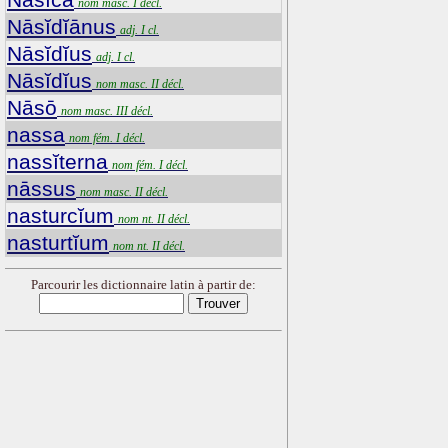
nom masc. I décl.
Nāsĭdĭānus
adj. I cl.
Nāsĭdĭus
adj. I cl.
Nāsĭdĭus
nom masc. II décl.
Nāsō
nom masc. III décl.
nassa
nom fém. I décl.
nassĭterna
nom fém. I décl.
nāssus
nom masc. II décl.
nasturcĭum
nom nt. II décl.
nasturtĭum
nom nt. II décl.
Parcourir les dictionnaire latin à partir de: