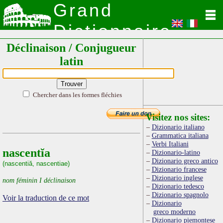
Grand
Dictionnaire
Déclinaison / Conjugueur
Latin
latin
Chercher dans les formes fléchies
Visitez nos sites:
Dizionario italiano
Grammatica italiana
Verbi Italiani
nascentĭa
Dizionario-latino
Dizionario greco antico
(nascentiă, nascentiae)
Dizionario francese
Dizionario inglese
nom féminin I déclinaison
Dizionario tedesco
Dizionario spagnolo
Voir la traduction de ce mot
Dizionario
greco moderno
Dizionario piemontese