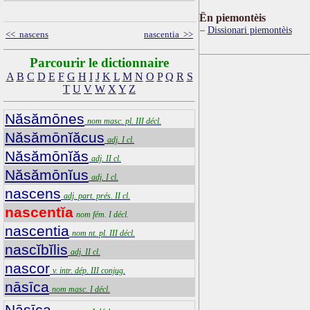
Ën piemontèis
Dissionari piemontèis
<< nascens
nascentia >>
Parcourir le dictionnaire
A
B
C
D
E
F
G
H
I
J
K
L
M
N
O
P
Q
R
S
T
U
V
W
X
Y
Z
Năsămōnes
nom masc. pl. III décl.
Năsămōnĭăcus
adj. I cl.
Năsămōnĭăs
adj. II cl.
Năsămōnĭus
adj. I cl.
nascens
adj. part. prés. II cl.
nascentĭa
nom fém. I décl.
nascentia
nom nt. pl. III décl.
nascĭbĭlis
adj. II cl.
nascor
v. intr. dép. III conjug.
nāsīca
nom masc. I décl.
Nāsīca