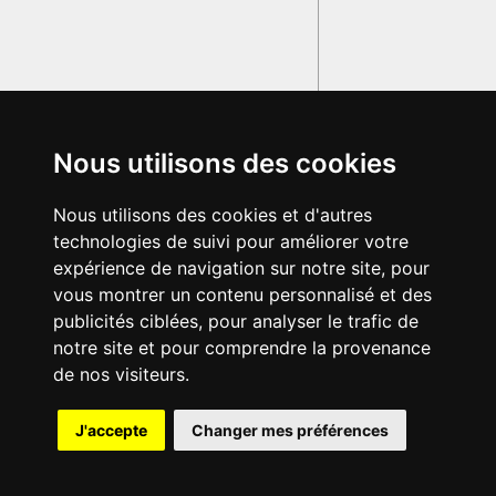
Nous utilisons des cookies
Nous utilisons des cookies et d'autres
technologies de suivi pour améliorer votre
expérience de navigation sur notre site, pour
vous montrer un contenu personnalisé et des
publicités ciblées, pour analyser le trafic de
notre site et pour comprendre la provenance
de nos visiteurs.
{{ID:NASCENTIA100}}
J'accepte
Changer mes préférences
---CACHE---
© 2003-2029 - Tous droits réservés - Olivetti Media Communication
GRAND DICTIONNAIRE LATIN OLIVETTI
par M. Enrico
Olivetti et Mme Francesca Olivetti