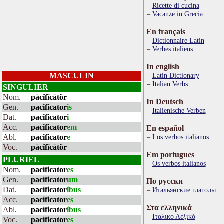
Ricette di cucina
Vacanze in Grecia
En français
Dictionnaire Latin
Verbes italiens
In english
MASCULIN
Latin Dictionary
Italian Verbs
SINGULIER
Nom.
pācĭfĭcātŏr
In Deutsch
Gen.
pacificator
is
Italienische Verben
Dat.
pacificator
i
Acc.
pacificator
em
En español
Abl.
pacificator
e
Los verbos italianos
Voc.
pācĭfĭcātŏr
Em portugues
PLURIEL
Os verbos italianos
Nom.
pacificator
es
Gen.
pacificator
um
По русски
Dat.
pacificator
ĭbus
Итальянские глаголы
Acc.
pacificator
es
Στα ελληνικά
Abl.
pacificator
ĭbus
Ιταλικό Λεξικό
Voc.
pacificator
es