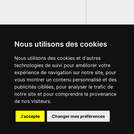
Nous utilisons des cookies
Nous utilisons des cookies et d'autres
technologies de suivi pour améliorer votre
expérience de navigation sur notre site, pour
vous montrer un contenu personnalisé et des
publicités ciblées, pour analyser le trafic de
notre site et pour comprendre la provenance
de nos visiteurs.
{{ID:PACIFICATOR100}}
J'accepte
Changer mes préférences
---CACHE---
© 2003-2029 - Tous droits réservés - Olivetti Media Communication
GRAND DICTIONNAIRE LATIN OLIVETTI
par M. Enrico
Olivetti et Mme Francesca Olivetti