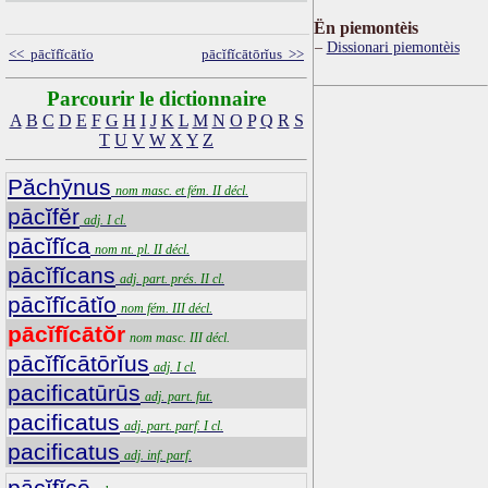
Ën piemontèis
Dissionari piemontèis
<< pācĭfĭcātĭo
pācĭfĭcātōrĭus >>
Parcourir le dictionnaire
A
B
C
D
E
F
G
H
I
J
K
L
M
N
O
P
Q
R
S
T
U
V
W
X
Y
Z
Păchȳnus
nom masc. et fém. II décl.
pācĭfĕr
adj. I cl.
pācĭfĭca
nom nt. pl. II décl.
pācĭfĭcans
adj. part. prés. II cl.
pācĭfĭcātĭo
nom fém. III décl.
pācĭfĭcātŏr
nom masc. III décl.
pācĭfĭcātōrĭus
adj. I cl.
pacificatūrūs
adj. part. fut.
pacificatus
adj. part. parf. I cl.
pacificatus
adj. inf. parf.
pācĭfĭcē