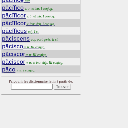
adv.
pācĭfĭco
v. tr. et intr. I conjug.
pācĭfĭcor
v. tr. et intr. I conjug.
pācĭfĭcor
v. intr. dép. I conjug.
pācĭfĭcus
adj. I cl.
păciscens
adj. part. prés. II cl.
păcisco
v. tr. III conjug.
păciscor
v. tr. III conjug.
păciscor
v. tr. et intr. dép. III conjug.
pāco
v. tr. I conjug.
Parcourir les dictionnaire latin à partir de: