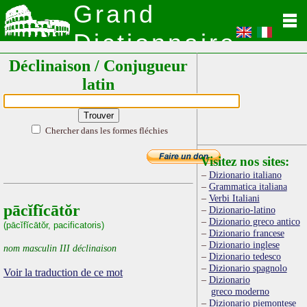
Grand
Dictionnaire
Déclinaison / Conjugueur
Latin
latin
Chercher dans les formes fléchies
Visitez nos sites:
Dizionario italiano
Grammatica italiana
Verbi Italiani
pācĭfĭcātŏr
Dizionario-latino
Dizionario greco antico
(pācĭfĭcātŏr, pacificatoris)
Dizionario francese
Dizionario inglese
nom masculin III déclinaison
Dizionario tedesco
Dizionario spagnolo
Voir la traduction de ce mot
Dizionario
greco moderno
Dizionario piemontese