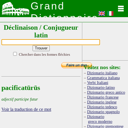
Grand
Dictionnaire
Déclinaison / Conjugueur
Latin
latin
Chercher dans les formes fléchies
Visitez nos sites:
Dizionario italiano
Grammatica italiana
Verbi Italiani
pacificatūrūs
Dizionario-latino
Dizionario greco antico
Dizionario francese
adjectif participe futur
Dizionario inglese
Dizionario tedesco
Voir la traduction de ce mot
Dizionario spagnolo
Dizionario
greco moderno
Dizionario piemontese