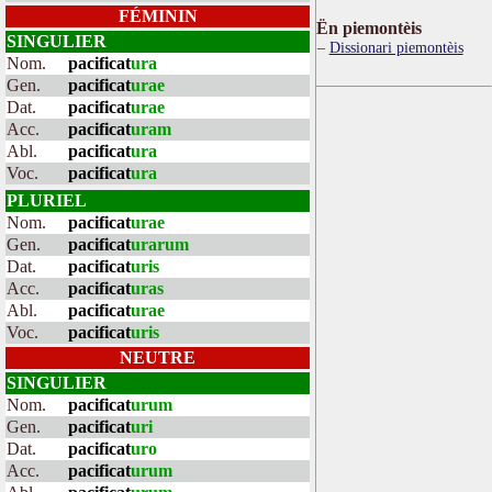
FÉMININ
Ën piemontèis
SINGULIER
Dissionari piemontèis
Nom.
pacificat
ura
Gen.
pacificat
urae
Dat.
pacificat
urae
Acc.
pacificat
uram
Abl.
pacificat
ura
Voc.
pacificat
ura
PLURIEL
Nom.
pacificat
urae
Gen.
pacificat
urarum
Dat.
pacificat
uris
Acc.
pacificat
uras
Abl.
pacificat
urae
Voc.
pacificat
uris
NEUTRE
SINGULIER
Nom.
pacificat
urum
Gen.
pacificat
uri
Dat.
pacificat
uro
Acc.
pacificat
urum