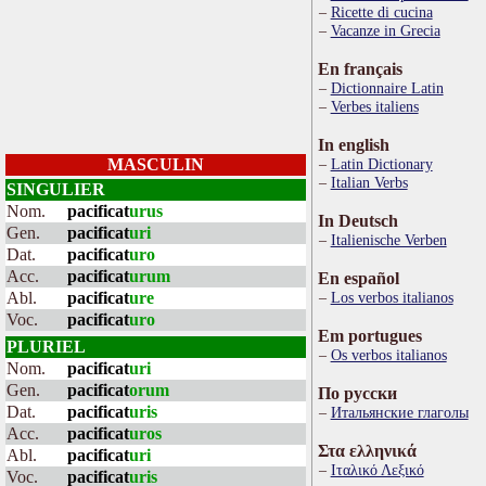
Ricette di cucina
Vacanze in Grecia
En français
Dictionnaire Latin
Verbes italiens
In english
MASCULIN
Latin Dictionary
Italian Verbs
SINGULIER
Nom.
pacificat
urus
In Deutsch
Gen.
pacificat
uri
Italienische Verben
Dat.
pacificat
uro
Acc.
pacificat
urum
En español
Abl.
pacificat
ure
Los verbos italianos
Voc.
pacificat
uro
Em portugues
PLURIEL
Os verbos italianos
Nom.
pacificat
uri
Gen.
pacificat
orum
По русски
Dat.
pacificat
uris
Итальянские глаголы
Acc.
pacificat
uros
Στα ελληνικά
Abl.
pacificat
uri
Ιταλικό Λεξικό
Voc.
pacificat
uris