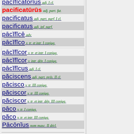
pācĭfĭcātōrĭus
adj. I cl.
pacificatūrūs
adj. part. fut.
pacificatus
adj. part. parf. I cl.
pacificatus
adj. inf. parf.
pācĭfĭcē
adv.
pācĭfĭco
v. tr. et intr. I conjug.
pācĭfĭcor
v. tr. et intr. I conjug.
pācĭfĭcor
v. intr. dép. I conjug.
pācĭfĭcus
adj. I cl.
păciscens
adj. part. prés. II cl.
păcisco
v. tr. III conjug.
păciscor
v. tr. III conjug.
păciscor
v. tr. et intr. dép. III conjug.
pāco
v. tr. I conjug.
păco
v. tr. et intr. III conjug.
Pācōnĭus
nom masc. II décl.