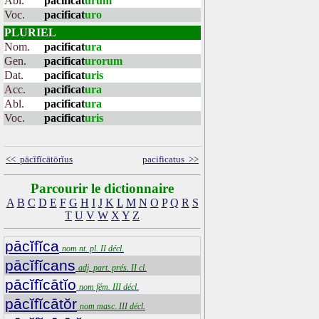
Abl.
pacificat
urum
Voc.
pacificat
uro
PLURIEL
Nom.
pacificat
ura
Gen.
pacificat
urorum
Dat.
pacificat
uris
Acc.
pacificat
ura
Abl.
pacificat
ura
Voc.
pacificat
uris
<< pācĭfĭcātōrĭus
pacificatus >>
Parcourir le dictionnaire
A
B
C
D
E
F
G
H
I
J
K
L
M
N
O
P
Q
R
S
T
U
V
W
X
Y
Z
pācĭfĭca
nom nt. pl. II décl.
pācĭfĭcans
adj. part. prés. II cl.
pācĭfĭcātĭo
nom fém. III décl.
pācĭfĭcātŏr
nom masc. III décl.