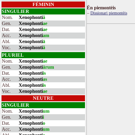
FÉMININ
Ën piemontèis
SINGULIER
Dissionari piemontèis
Nom.
Xenophonti
ă
Gen.
Xenophonti
ae
Dat.
Xenophonti
ae
Acc.
Xenophonti
am
Abl.
Xenophonti
ā
Voc.
Xenophonti
ă
PLURIEL
Nom.
Xenophonti
ae
Gen.
Xenophonti
ārum
Dat.
Xenophonti
is
Acc.
Xenophonti
as
Abl.
Xenophonti
is
Voc.
Xenophonti
ae
NEUTRE
SINGULIER
Nom.
Xenophonti
um
Gen.
Xenophonti
i
Dat.
Xenophonti
o
Acc.
Xenophonti
um