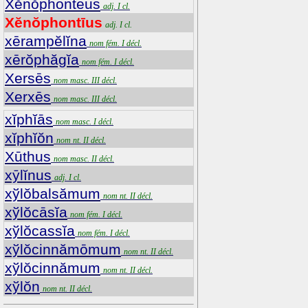
Xĕnŏphontēus
adj. I cl.
Xĕnŏphontīus
adj. I cl.
xērampĕlĭna
nom fém. I décl.
xērŏphăgĭa
nom fém. I décl.
Xersēs
nom masc. III décl.
Xerxēs
nom masc. III décl.
xĭphĭās
nom masc. I décl.
xĭphĭŏn
nom nt. II décl.
Xūthus
nom masc. II décl.
xȳlĭnus
adj. I cl.
xўlŏbalsămum
nom nt. II décl.
xўlŏcāsĭa
nom fém. I décl.
xўlŏcassĭa
nom fém. I décl.
xўlŏcinnămōmum
nom nt. II décl.
xўlŏcinnămum
nom nt. II décl.
xўlŏn
nom nt. II décl.