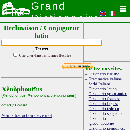
Grand
Dictionnaire
Déclinaison / Conjugueur
Latin
latin
Chercher dans les formes fléchies
Visitez nos sites:
Dizionario italiano
Grammatica italiana
Verbi Italiani
Xĕnŏphontīus
Dizionario-latino
Dizionario greco antico
(Xenophontius, Xenophontiă, Xenophontium)
Dizionario francese
Dizionario inglese
adjectif I classe
Dizionario tedesco
Dizionario spagnolo
Voir la traduction de ce mot
Dizionario
greco moderno
Dizionario piemontese