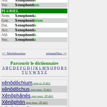
Abl.
Xenophonti
o
Voc.
Xenophonti
um
PLURIEL
Nom.
Xenophonti
a
Gen.
Xenophonti
ōrum
Dat.
Xenophonti
is
Acc.
Xenophonti
a
Abl.
Xenophonti
is
Voc.
Xenophonti
a
<< Xĕnŏphontēus
xērampĕlĭna >>
Parcourir le dictionnaire
A
B
C
D
E
F
G
H
I
J
K
L
M
N
O
P
Q
R
S
T
U
V
W
X
Y
Z
xĕnŏdŏchium
nom nt. II décl.
xĕnŏdŏchus
nom masc. II décl.
Xĕnŏphănēs
nom masc. III décl.
Xĕnŏphōn
nom masc. III décl.