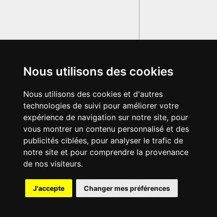
Nous utilisons des cookies
Nous utilisons des cookies et d'autres
technologies de suivi pour améliorer votre
expérience de navigation sur notre site, pour
vous montrer un contenu personnalisé et des
publicités ciblées, pour analyser le trafic de
notre site et pour comprendre la provenance
de nos visiteurs.
{{ID:XENOPHON100}}
J'accepte
Changer mes préférences
---CACHE---
© 2003-2029 - Tous droits réservés - Olivetti Media Communication
GRAND DICTIONNAIRE LATIN OLIVETTI
par M. Enrico
Olivetti et Mme Francesca Olivetti