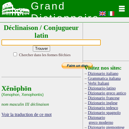
Grand
Dictionnaire
Déclinaison / Conjugueur
Latin
latin
Chercher dans les formes fléchies
Visitez nos sites:
Dizionario italiano
Grammatica italiana
Verbi Italiani
Xĕnŏphōn
Dizionario-latino
Dizionario greco antico
(Xenophon, Xenophontis)
Dizionario francese
Dizionario inglese
nom masculin III déclinaison
Dizionario tedesco
Dizionario spagnolo
Voir la traduction de ce mot
Dizionario
greco moderno
Dizionario piemontese