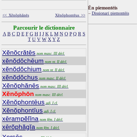
Ën piemontèis
Dissionari piemontèis
<< Xĕnŏphănēs
Xĕnŏphontēus >>
Parcourir le dictionnaire
A
B
C
D
E
F
G
H
I
J
K
L
M
N
O
P
Q
R
S
T
U
V
W
X
Y
Z
Xĕnŏcrătēs
nom masc. III décl.
xĕnŏdŏchēum
nom nt. II décl.
xĕnŏdŏchium
nom nt. II décl.
xĕnŏdŏchus
nom masc. II décl.
Xĕnŏphănēs
nom masc. III décl.
Xĕnŏphōn
nom masc. III décl.
Xĕnŏphontēus
adj. I cl.
Xĕnŏphontīus
adj. I cl.
xērampĕlĭna
nom fém. I décl.
xērŏphăgĭa
nom fém. I décl.
Xersēs