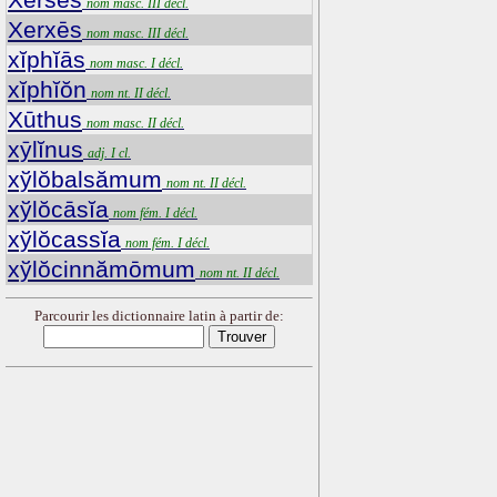
nom masc. III décl.
Xerxēs
nom masc. III décl.
xĭphĭās
nom masc. I décl.
xĭphĭŏn
nom nt. II décl.
Xūthus
nom masc. II décl.
xȳlĭnus
adj. I cl.
xўlŏbalsămum
nom nt. II décl.
xўlŏcāsĭa
nom fém. I décl.
xўlŏcassĭa
nom fém. I décl.
xўlŏcinnămōmum
nom nt. II décl.
Parcourir les dictionnaire latin à partir de: