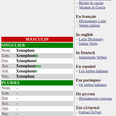
Ricette di cucina
Vacanze in Grecia
En français
Dictionnaire Latin
Verbes italiens
In english
MASCULIN
Latin Dictionary
Italian Verbs
SINGULIER
Nom.
Xenophon
In Deutsch
Gen.
Xenophont
is
Italienische Verben
Dat.
Xenophont
i
Acc.
Xenophont
em
En español
Abl.
Xenophont
e
Los verbos italianos
Voc.
Xenophon
Em portugues
PLURIEL
Os verbos italianos
Nom.
–
Gen.
–
По русски
Dat.
–
Итальянские глаголы
Acc.
–
Στα ελληνικά
Abl.
–
Ιταλικό Λεξικό
Voc.
–