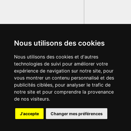
Nous utilisons des cookies
Nous utilisons des cookies et d'autres
technologies de suivi pour améliorer votre
expérience de navigation sur notre site, pour
vous montrer un contenu personnalisé et des
publicités ciblées, pour analyser le trafic de
notre site et pour comprendre la provenance
de nos visiteurs.
{{ID:XENOCRATES100}}
J'accepte
Changer mes préférences
---CACHE---
© 2003-2029 - Tous droits réservés - Olivetti Media Communication
GRAND DICTIONNAIRE LATIN OLIVETTI
par M. Enrico
Olivetti et Mme Francesca Olivetti