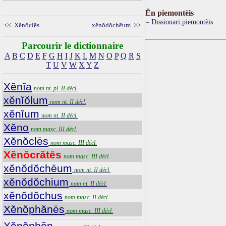
Ën piemontèis
Dissionari piemontèis
<< Xĕnŏclēs
xĕnŏdŏchēum >>
Parcourir le dictionnaire
A
B
C
D
E
F
G
H
I
J
K
L
M
N
O
P
Q
R
S
T
U
V
W
X
Y
Z
Xĕnĭa
nom nt. pl. II décl.
xĕnĭŏlum
nom nt. II décl.
xĕnĭum
nom nt. II décl.
Xĕno
nom masc. III décl.
Xĕnŏclēs
nom masc. III décl.
Xĕnŏcrătēs
nom masc. III décl.
xĕnŏdŏchēum
nom nt. II décl.
xĕnŏdŏchium
nom nt. II décl.
xĕnŏdŏchus
nom masc. II décl.
Xĕnŏphănēs
nom masc. III décl.
Xĕnŏphōn