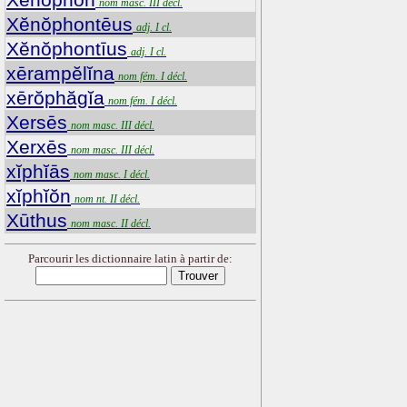
nom masc. III décl.
Xĕnŏphontēus
adj. I cl.
Xĕnŏphontīus
adj. I cl.
xērampĕlĭna
nom fém. I décl.
xērŏphăgĭa
nom fém. I décl.
Xersēs
nom masc. III décl.
Xerxēs
nom masc. III décl.
xĭphĭās
nom masc. I décl.
xĭphĭŏn
nom nt. II décl.
Xūthus
nom masc. II décl.
Parcourir les dictionnaire latin à partir de: