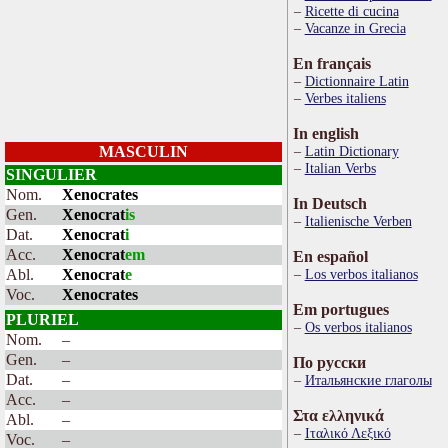
Ricette di cucina
Vacanze in Grecia
En français
Dictionnaire Latin
Verbes italiens
In english
MASCULIN
Latin Dictionary
Italian Verbs
SINGULIER
Nom.
Xenocrates
In Deutsch
Gen.
Xenocrat
is
Italienische Verben
Dat.
Xenocrat
i
Acc.
Xenocrat
em
En español
Abl.
Xenocrat
e
Los verbos italianos
Voc.
Xenocrates
Em portugues
PLURIEL
Os verbos italianos
Nom.
–
Gen.
–
По русски
Dat.
–
Итальянские глаголы
Acc.
–
Στα ελληνικά
Abl.
–
Ιταλικό Λεξικό
Voc.
–