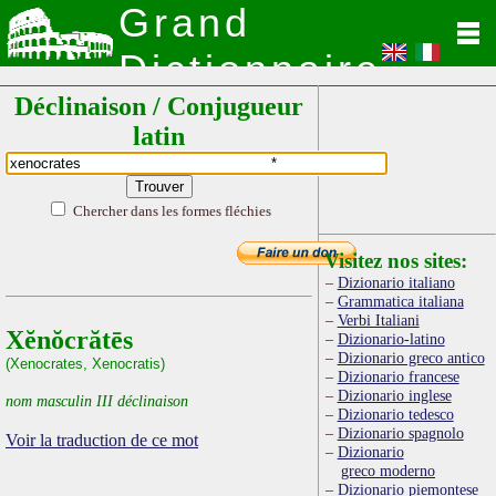
Grand
Dictionnaire
Déclinaison / Conjugueur
Latin
latin
Chercher dans les formes fléchies
Visitez nos sites:
Dizionario italiano
Grammatica italiana
Verbi Italiani
Xĕnŏcrătēs
Dizionario-latino
Dizionario greco antico
(Xenocrates, Xenocratis)
Dizionario francese
Dizionario inglese
nom masculin III déclinaison
Dizionario tedesco
Dizionario spagnolo
Voir la traduction de ce mot
Dizionario
greco moderno
Dizionario piemontese