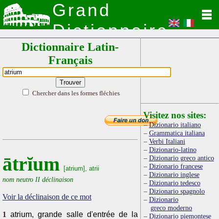
Grand
Dictionnaire
Dictionnaire Latin-
Latin
Français
Chercher dans les formes fléchies
Visitez nos sites:
Dizionario italiano
Grammatica italiana
Verbi Italiani
Dizionario-latino
ātrĭum
Dizionario greco antico
Dizionario francese
[atrium], atrii
Dizionario inglese
nom neutro II déclinaison
Dizionario tedesco
Dizionario spagnolo
Voir la déclinaison de ce mot
Dizionario
greco moderno
1
atrium, grande salle d'entrée de la
Dizionario piemontese