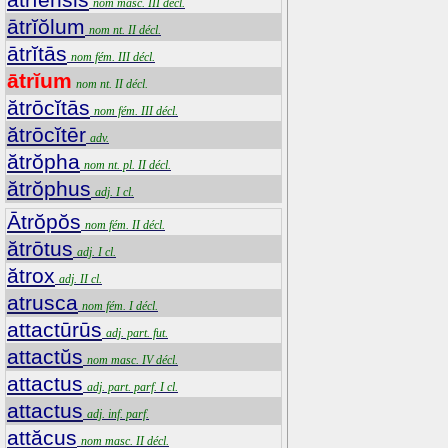
nom masc. III décl.
ātrĭŏlum
nom nt. II décl.
ātrĭtās
nom fém. III décl.
ātrĭum
nom nt. II décl.
ătrōcĭtās
nom fém. III décl.
ătrōcĭtēr
adv.
ătrŏpha
nom nt. pl. II décl.
ătrŏphus
adj. I cl.
Ātrŏpŏs
nom fém. II décl.
ătrōtus
adj. I cl.
ătrox
adj. II cl.
atrusca
nom fém. I décl.
attactūrūs
adj. part. fut.
attactŭs
nom masc. IV décl.
attactus
adj. part. parf. I cl.
attactus
adj. inf. parf.
attăcus
nom masc. II décl.