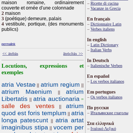
maison romaine, ordinairement
Ricette di cucina
couverte et ornée d'une colonnade
Vacanze in Grecia
2
maison
3
(poétique) demeure, palais
En français
4
vestibule, portique, (des monuments
Dictionnaire Latin
publics)
Verbes italiens
In english
permalink
Latin Dictionary
Italian Verbs
<< ātrĭtās
ătrōcĭtās >>
In Deutsch
Locutions, expressions et
Italienische Verben
exemples
En español
Los verbos italianos
atria Vestae
atrium regium
||
||
atrium Maenium
atrium
Em portugues
||
Os verbos italianos
Libertatis
atria auctionaria
||
=
salle des ventes
atrium
||
По русски
quod est foris templum
atria
Итальянские глаголы
||
longa patescunt
atria artat
||
Στα ελληνικά
imaginibus stipa
vocem per
||
Ιταλικό Λεξικό