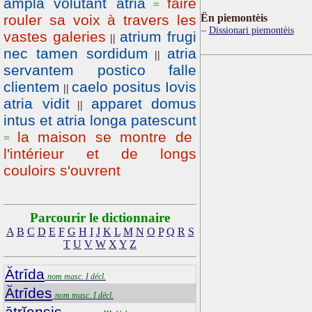
ampla volutant atria
faire
=
rouler sa voix à travers les
Ën piemontèis
Dissionari piemontèis
vastes galeries
atrium frugi
||
nec tamen sordidum
atria
||
servantem postico falle
clientem
caelo positus Iovis
||
atria vidit
apparet domus
||
intus et atria longa patescunt
la maison se montre de
=
l'intérieur et de longs
couloirs s'ouvrent
Parcourir le dictionnaire
A
B
C
D
E
F
G
H
I
J
K
L
M
N
O
P
Q
R
S
T
U
V
W
X
Y
Z
Ătrīda
nom masc. I décl.
Ătrīdes
nom masc. I décl.
ātrĭensis