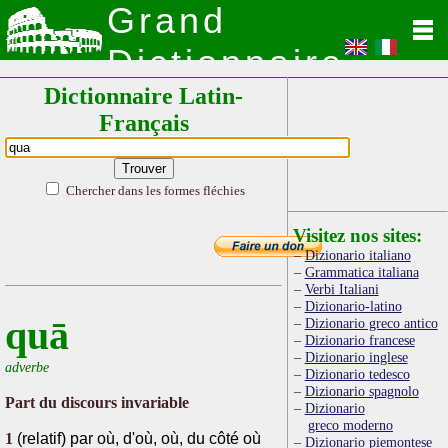
Grand
Dictionnaire
Dictionnaire Latin-
Latin
Français
Chercher dans les formes fléchies
Visitez nos sites:
Dizionario italiano
Grammatica italiana
Verbi Italiani
Dizionario-latino
quā
Dizionario greco antico
Dizionario francese
Dizionario inglese
adverbe
Dizionario tedesco
Dizionario spagnolo
Part du discours invariable
Dizionario
greco moderno
1
(relatif) par où, d'où, où, du côté où
Dizionario piemontese