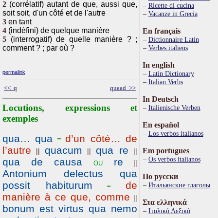
2
(corrélatif) autant de que, aussi que,
Ricette di cucina
soit soit, d'un côté et de l'autre
Vacanze in Grecia
3
en tant
4
(indéfini) de quelque manière
En français
5
(interrogatif) de quelle manière ? ;
Dictionnaire Latin
comment ? ; par où ?
Verbes italiens
In english
permalink
Latin Dictionary
Italian Verbs
<< q
quaad >>
In Deutsch
Locutions, expressions et
Italienische Verben
exemples
En español
Los verbos italianos
qua… qua
d’un côté… de
=
l’autre
quacum
qua re
Em portugues
||
||
||
Os verbos italianos
qua de causa
re
ou
||
Antonium delectus qua
По русски
possit habiturum
de
Итальянские глаголы
=
manière à ce que, comme
||
Στα ελληνικά
bonum est virtus qua nemo
Ιταλικό Λεξικό