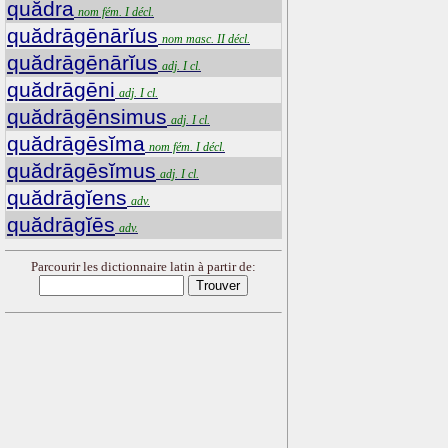
quădra
nom fém. I décl.
quădrāgēnārĭus
nom masc. II décl.
quădrāgēnārĭus
adj. I cl.
quădrāgēni
adj. I cl.
quădrāgēnsimus
adj. I cl.
quădrāgēsĭma
nom fém. I décl.
quădrāgēsĭmus
adj. I cl.
quădrāgĭens
adv.
quădrāgĭēs
adv.
Parcourir les dictionnaire latin à partir de: