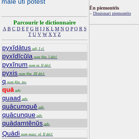
male uti potest
Ën piemontèis
Dissionari piemontèis
Parcourir le dictionnaire
A
B
C
D
E
F
G
H
I
J
K
L
M
N
O
P
Q
R
S
T
U
V
W
X
Y
Z
pyxĭdātus
adj. I cl.
pyxĭdĭcŭla
nom fém. I décl.
pyxĭnum
nom nt. II décl.
pyxis
nom fém. III décl.
q
nom fém. inv.
quā
adv.
quaad
adv.
quācumquĕ
adv.
quācunque
adv.
quādamtĕnŭs
adv.
Quādi
nom masc. pl. II décl.