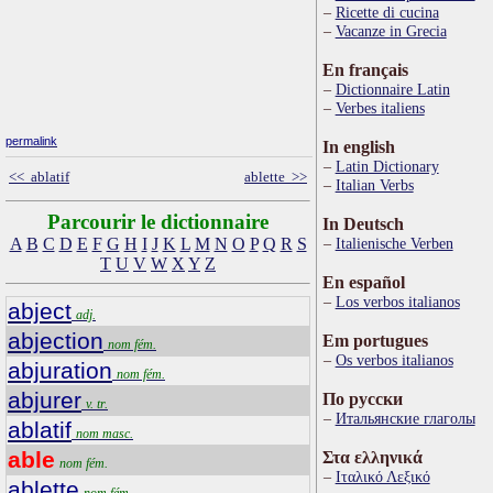
Ricette di cucina
Vacanze in Grecia
En français
Dictionnaire Latin
Verbes italiens
permalink
In english
Latin Dictionary
<< ablatif
ablette >>
Italian Verbs
Parcourir le dictionnaire
In Deutsch
A
B
C
D
E
F
G
H
I
J
K
L
M
N
O
P
Q
R
S
Italienische Verben
T
U
V
W
X
Y
Z
En español
Los verbos italianos
abject
adj.
abjection
Em portugues
nom fém.
Os verbos italianos
abjuration
nom fém.
abjurer
По русски
v. tr.
Итальянские глаголы
ablatif
nom masc.
able
Στα ελληνικά
nom fém.
Ιταλικό Λεξικό
ablette
nom fém.