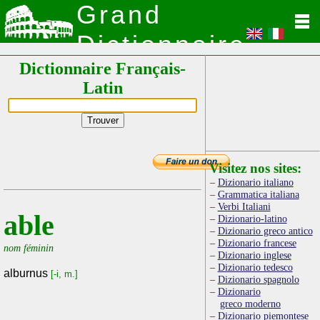
Grand
Dictionnaire
Dictionnaire Français-
Latin
Latin
Visitez nos sites:
Dizionario italiano
Grammatica italiana
Verbi Italiani
able
Dizionario-latino
Dizionario greco antico
Dizionario francese
nom féminin
Dizionario inglese
Dizionario tedesco
alburnus
[-i, m.]
Dizionario spagnolo
Dizionario
greco moderno
Dizionario piemontese