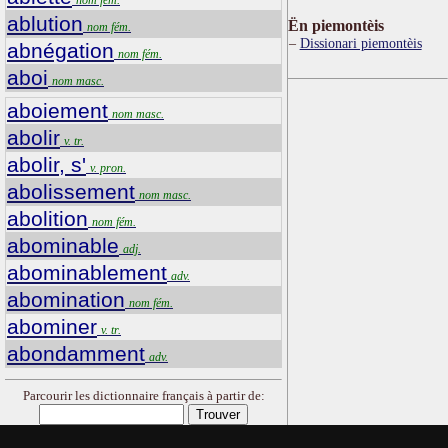
ablution
Ën piemontèis
nom fém.
Dissionari piemontèis
abnégation
nom fém.
aboi
nom masc.
aboiement
nom masc.
abolir
v. tr.
abolir, s'
v. pron.
abolissement
nom masc.
abolition
nom fém.
abominable
adj.
abominablement
adv.
abomination
nom fém.
abominer
v. tr.
abondamment
adv.
Parcourir les dictionnaire français à partir de: