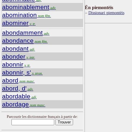
abominablement
Ën piemontèis
adv.
Dissionari piemontèis
abomination
nom fém.
abominer
v. tr.
abondamment
adv.
abondance
nom fém.
abondant
adj.
abonder
v. intr.
abonnir
v. tr.
abonnir, s'
v. pron.
abord
nom masc.
abord, d'
adv.
abordable
adj.
abordage
nom masc.
Parcourir les dictionnaire français à partir de: