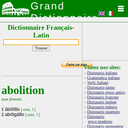
Grand
Dictionnaire
Dictionnaire Français-
Latin
Latin
Visitez nos sites:
Dizionario italiano
Grammatica italiana
Verbi Italiani
abolition
Dizionario-latino
Dizionario greco antico
Dizionario francese
nom féminin
Dizionario inglese
Dizionario tedesco
1
ăbŏlĭtĭo
[-onis, f.]
Dizionario spagnolo
2
abrŏgātĭo
[-onis, f.]
Dizionario
greco moderno
Dizionario piemontese