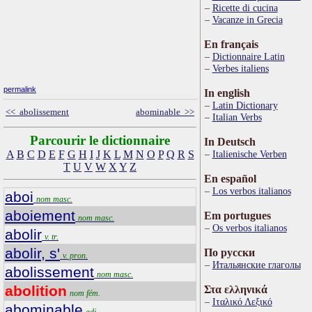
Ricette di cucina
Vacanze in Grecia
En français
Dictionnaire Latin
Verbes italiens
permalink
In english
Latin Dictionary
<< abolissement
abominable >>
Italian Verbs
Parcourir le dictionnaire
In Deutsch
A
B
C
D
E
F
G
H
I
J
K
L
M
N
O
P
Q
R
S
Italienische Verben
T
U
V
W
X
Y
Z
En español
Los verbos italianos
aboi
nom masc.
aboiement
Em portugues
nom masc.
Os verbos italianos
abolir
v. tr.
abolir, s'
По русски
v. pron.
Итальянские глаголы
abolissement
nom masc.
abolition
Στα ελληνικά
nom fém.
Ιταλικό Λεξικό
abominable
adj.