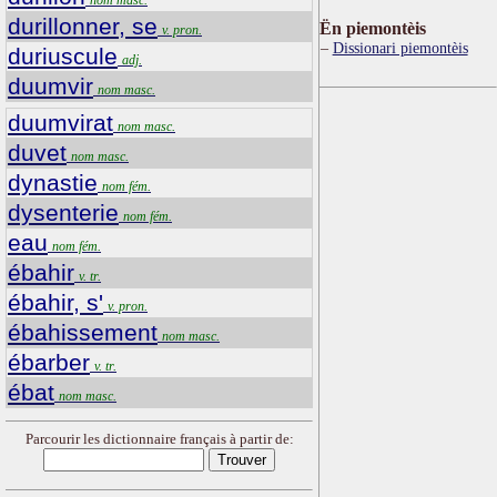
durillonner, se
Ën piemontèis
v. pron.
Dissionari piemontèis
duriuscule
adj.
duumvir
nom masc.
duumvirat
nom masc.
duvet
nom masc.
dynastie
nom fém.
dysenterie
nom fém.
eau
nom fém.
ébahir
v. tr.
ébahir, s'
v. pron.
ébahissement
nom masc.
ébarber
v. tr.
ébat
nom masc.
Parcourir les dictionnaire français à partir de: