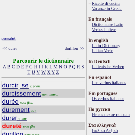
Ricette di cucina
Vacanze in Grecia
En français
Dictionnaire Latin
Verbes italiens
permalink
In english
Latin Dictionary
<< durer
durillon >>
Italian Verbs
Parcourir le dictionnaire
In Deutsch
A
B
C
D
E
F
G
H
I
J
K
L
M
N
O
P
Q
R
S
Italienische Verben
T
U
V
W
X
Y
Z
En español
Los verbos italianos
durcir, se
v. pron.
durcissement
Em portugues
nom masc.
Os verbos italianos
durée
nom fém.
durement
По русски
adv.
Итальянские глаголы
durer
v. intr.
dureté
Στα ελληνικά
nom fém.
Ιταλικό Λεξικό
durillon
nom masc.