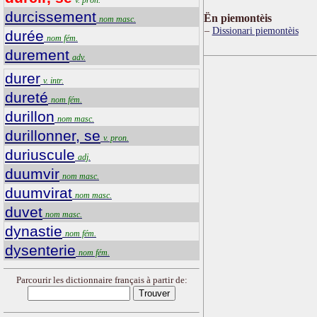
durcissement
Ën piemontèis
nom masc.
Dissionari piemontèis
durée
nom fém.
durement
adv.
durer
v. intr.
dureté
nom fém.
durillon
nom masc.
durillonner, se
v. pron.
duriuscule
adj.
duumvir
nom masc.
duumvirat
nom masc.
duvet
nom masc.
dynastie
nom fém.
dysenterie
nom fém.
Parcourir les dictionnaire français à partir de: