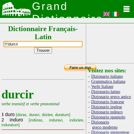
Grand
Dictionnaire
Dictionnaire Français-
Latin
Latin
Visitez nos sites:
Dizionario italiano
Grammatica italiana
Verbi Italiani
durcir
Dizionario-latino
Dizionario greco antico
Dizionario francese
verbe transitif et verbe pronominal
Dizionario inglese
Dizionario tedesco
1
duro
[dùras, duravi, dùràre, duratum]
Dizionario spagnolo
2
induro
[indùras, induravi, indùràre,
Dizionario
induratum]
greco moderno
Dizionario piemontese