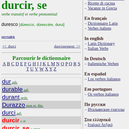
durcir, se
Ricette di cucina
Vacanze in Grecia
verbe transitif et verbe pronominal
En français
Dictionnaire Latin
duresco
[dùrescis, dùrescére, durui]
Verbes italiens
permalink
In english
Latin Dictionary
<< durci
durcissement >>
Italian Verbs
Parcourir le dictionnaire
In Deutsch
A
B
C
D
E
F
G
H
I
J
K
L
M
N
O
P
Q
R
S
Italienische Verben
T
U
V
W
X
Y
Z
En español
Los verbos italianos
dur
adv.
durable
Em portugues
adj.
Os verbos italianos
durant
prép.
Durazzo
По русски
nom pr. fém.
Итальянские глаголы
durci
adj.
durcir
Στα ελληνικά
v. tr.
Ιταλικό Λεξικό
durcir, se
v. pron.