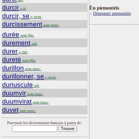
durcir
Ën piemontèis
v. tr.
Dissionari piemontèis
durcir, se
v. pron.
durcissement
nom masc.
durée
nom fém.
durement
adv.
durer
v. intr.
dureté
nom fém.
durillon
nom masc.
durillonner, se
v. pron.
duriuscule
adj.
duumvir
nom masc.
duumvirat
nom masc.
duvet
nom masc.
Parcourir les dictionnaire français à partir de: