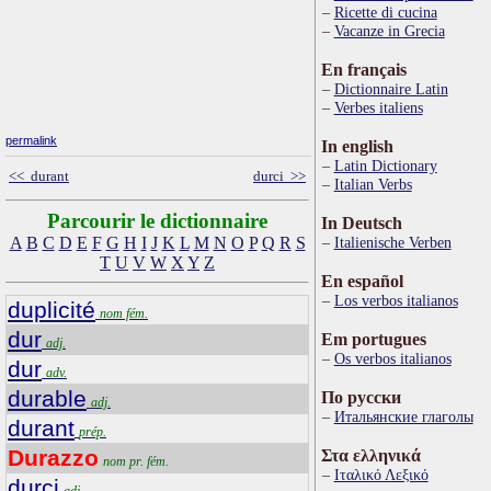
Ricette di cucina
Vacanze in Grecia
En français
Dictionnaire Latin
Verbes italiens
permalink
In english
Latin Dictionary
<< durant
durci >>
Italian Verbs
Parcourir le dictionnaire
In Deutsch
A
B
C
D
E
F
G
H
I
J
K
L
M
N
O
P
Q
R
S
Italienische Verben
T
U
V
W
X
Y
Z
En español
Los verbos italianos
duplicité
nom fém.
dur
Em portugues
adj.
Os verbos italianos
dur
adv.
durable
По русски
adj.
Итальянские глаголы
durant
prép.
Durazzo
Στα ελληνικά
nom pr. fém.
Ιταλικό Λεξικό
durci
adj.