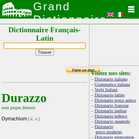
Grand
Dictionnaire
Dictionnaire Français-
Latin
Latin
Visitez nos sites:
Dizionario italiano
Grammatica italiana
Verbi Italiani
Durazzo
Dizionario-latino
Dizionario greco antico
Dizionario francese
nom propre féminin
Dizionario inglese
Dizionario tedesco
Dyrrachium
[-ii, n.]
Dizionario spagnolo
Dizionario
greco moderno
Dizionario piemontese