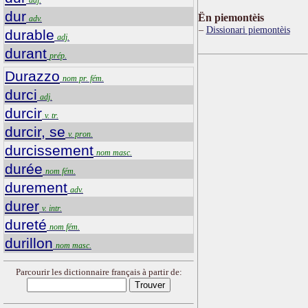
dur
Ën piemontèis
adv.
Dissionari piemontèis
durable
adj.
durant
prép.
Durazzo
nom pr. fém.
durci
adj.
durcir
v. tr.
durcir, se
v. pron.
durcissement
nom masc.
durée
nom fém.
durement
adv.
durer
v. intr.
dureté
nom fém.
durillon
nom masc.
Parcourir les dictionnaire français à partir de: