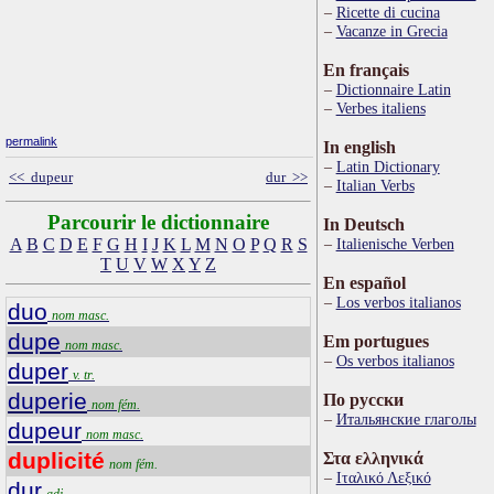
Ricette di cucina
Vacanze in Grecia
En français
Dictionnaire Latin
Verbes italiens
permalink
In english
Latin Dictionary
<< dupeur
dur >>
Italian Verbs
Parcourir le dictionnaire
In Deutsch
A
B
C
D
E
F
G
H
I
J
K
L
M
N
O
P
Q
R
S
Italienische Verben
T
U
V
W
X
Y
Z
En español
Los verbos italianos
duo
nom masc.
dupe
Em portugues
nom masc.
Os verbos italianos
duper
v. tr.
duperie
По русски
nom fém.
Итальянские глаголы
dupeur
nom masc.
duplicité
Στα ελληνικά
nom fém.
Ιταλικό Λεξικό
dur
adj.