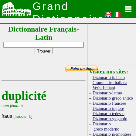
Grand
Dictionnaire
Dictionnaire Français-
Latin
Latin
Visitez nos sites:
Dizionario italiano
Grammatica italiana
Verbi Italiani
duplicité
Dizionario-latino
Dizionario greco antico
Dizionario francese
nom féminin
Dizionario inglese
Dizionario tedesco
fraus
[fraudis, f.]
Dizionario spagnolo
Dizionario
greco moderno
Dizionario piemontese