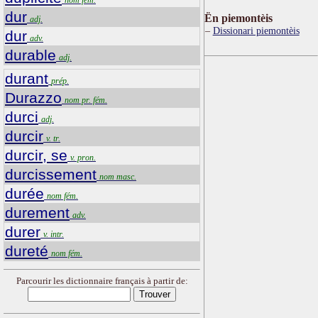
dur
Ën piemontèis
adj.
Dissionari piemontèis
dur
adv.
durable
adj.
durant
prép.
Durazzo
nom pr. fém.
durci
adj.
durcir
v. tr.
durcir, se
v. pron.
durcissement
nom masc.
durée
nom fém.
durement
adv.
durer
v. intr.
dureté
nom fém.
Parcourir les dictionnaire français à partir de: