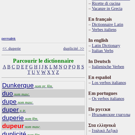
Ricette di cucina
Vacanze in Grecia
En français
Dictionnaire Latin
Verbes italiens
permalink
In english
Latin Dictionary
<< duperie
duplicité >>
Italian Verbs
Parcourir le dictionnaire
In Deutsch
A
B
C
D
E
F
G
H
I
J
K
L
M
N
O
P
Q
R
S
Italienische Verben
T
U
V
W
X
Y
Z
En español
Los verbos italianos
Dunkerque
nom pr. fém.
duo
Em portugues
nom masc.
Os verbos italianos
dupe
nom masc.
duper
По русски
v. tr.
Итальянские глаголы
duperie
nom fém.
dupeur
Στα ελληνικά
nom masc.
Ιταλικό Λεξικό
duplicité
nom fém.