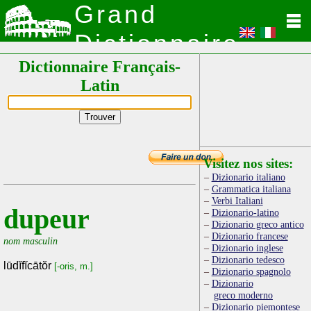
Grand
Dictionnaire
Dictionnaire Français-
Latin
Latin
Visitez nos sites:
Dizionario italiano
Grammatica italiana
Verbi Italiani
dupeur
Dizionario-latino
Dizionario greco antico
Dizionario francese
nom masculin
Dizionario inglese
Dizionario tedesco
lūdĭfĭcātŏr
[-oris, m.]
Dizionario spagnolo
Dizionario
greco moderno
Dizionario piemontese