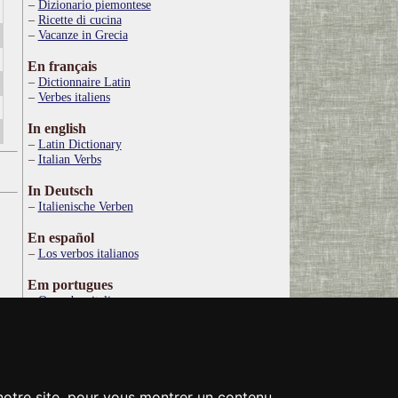
Dizionario piemontese
Ricette di cucina
Vacanze in Grecia
En français
Dictionnaire Latin
Verbes italiens
In english
Latin Dictionary
Italian Verbs
In Deutsch
Italienische Verben
En español
Los verbos italianos
Em portugues
Os verbos italianos
По русски
Итальянские глаголы
Στα ελληνικά
Ιταλικό Λεξικό
 notre site, pour vous montrer un contenu