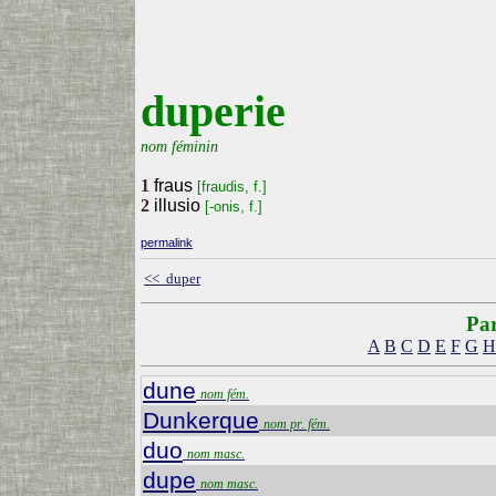
duperie
nom féminin
1
fraus
[fraudis, f.]
2
illusio
[-onis, f.]
permalink
<< duper
Par
A
B
C
D
E
F
G
H
dune
nom fém.
Dunkerque
nom pr. fém.
duo
nom masc.
dupe
nom masc.