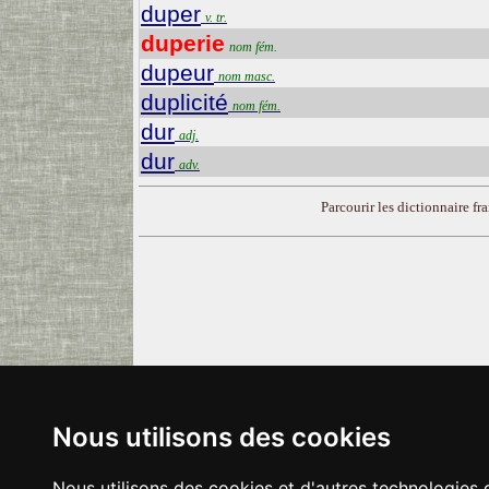
duper
v. tr.
duperie
nom fém.
dupeur
nom masc.
duplicité
nom fém.
dur
adj.
dur
adv.
Parcourir les dictionnaire fra
Nous utilisons des cookies
Nous utilisons des cookies et d'autres technologies 