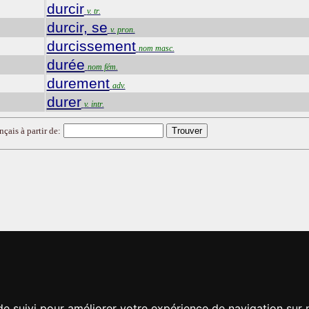
durcir
v. tr.
durcir, se
v. pron.
durcissement
nom masc.
durée
nom fém.
durement
adv.
durer
v. intr.
nçais à partir de:
de suivi pour améliorer votre expérience de navigation sur