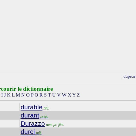
dupeur
courir le dictionnaire
I
J
K
L
M
N
O
P
Q
R
S
T
U
V
W
X
Y
Z
durable
adj.
durant
prép.
Durazzo
nom pr. fém.
durci
adj.