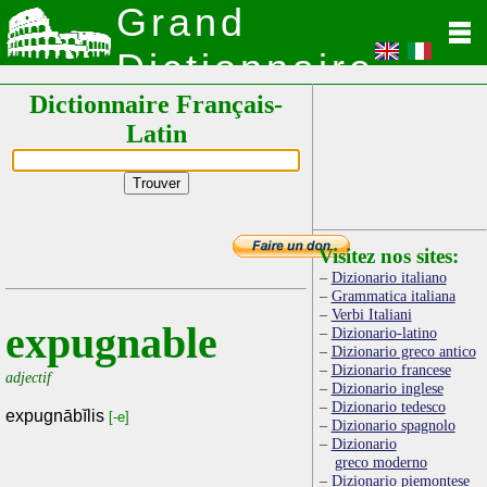
Grand
Dictionnaire
Dictionnaire Français-
Latin
Latin
Visitez nos sites:
Dizionario italiano
Grammatica italiana
Verbi Italiani
expugnable
Dizionario-latino
Dizionario greco antico
Dizionario francese
adjectif
Dizionario inglese
Dizionario tedesco
expugnābĭlis
[-e]
Dizionario spagnolo
Dizionario
greco moderno
Dizionario piemontese