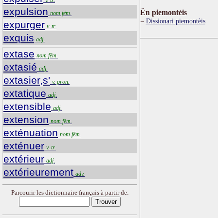
expulsion
Ën piemontèis
nom fém.
Dissionari piemontèis
expurger
v. tr.
exquis
adj.
extase
nom fém.
extasié
adj.
extasier,s'
v. pron.
extatique
adj.
extensible
adj.
extension
nom fém.
exténuation
nom fém.
exténuer
v. tr.
extérieur
adj.
extérieurement
adv.
Parcourir les dictionnaire français à partir de: