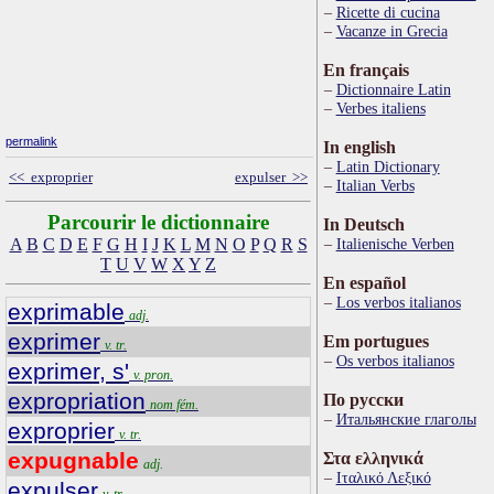
Ricette di cucina
Vacanze in Grecia
En français
Dictionnaire Latin
Verbes italiens
permalink
In english
Latin Dictionary
<< exproprier
expulser >>
Italian Verbs
Parcourir le dictionnaire
In Deutsch
A
B
C
D
E
F
G
H
I
J
K
L
M
N
O
P
Q
R
S
Italienische Verben
T
U
V
W
X
Y
Z
En español
Los verbos italianos
exprimable
adj.
exprimer
Em portugues
v. tr.
Os verbos italianos
exprimer, s'
v. pron.
expropriation
По русски
nom fém.
Итальянские глаголы
exproprier
v. tr.
expugnable
Στα ελληνικά
adj.
Ιταλικό Λεξικό
expulser
v. tr.