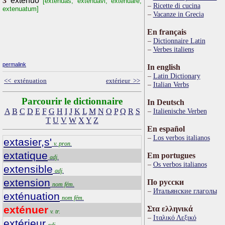
3
extenuo
[exténúas, extenuavi, exténúàre,
Ricette di cucina
extenuatum]
Vacanze in Grecia
En français
Dictionnaire Latin
Verbes italiens
permalink
In english
Latin Dictionary
<< exténuation
extérieur >>
Italian Verbs
Parcourir le dictionnaire
In Deutsch
A
B
C
D
E
F
G
H
I
J
K
L
M
N
O
P
Q
R
S
Italienische Verben
T
U
V
W
X
Y
Z
En español
Los verbos italianos
extasier,s'
v. pron.
extatique
Em portugues
adj.
Os verbos italianos
extensible
adj.
extension
По русски
nom fém.
Итальянские глаголы
exténuation
nom fém.
exténuer
Στα ελληνικά
v. tr.
Ιταλικό Λεξικό
extérieur
adj.