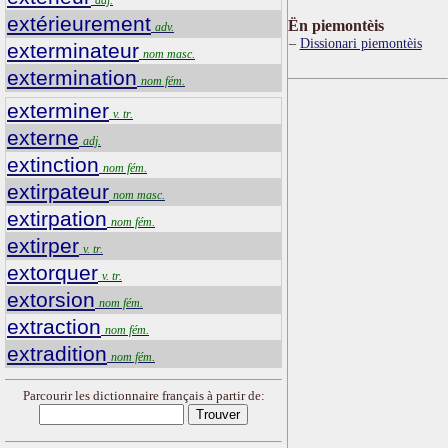
extérieurement
Ën piemontèis
adv.
Dissionari piemontèis
exterminateur
nom masc.
extermination
nom fém.
exterminer
v. tr.
externe
adj.
extinction
nom fém.
extirpateur
nom masc.
extirpation
nom fém.
extirper
v. tr.
extorquer
v. tr.
extorsion
nom fém.
extraction
nom fém.
extradition
nom fém.
Parcourir les dictionnaire français à partir de: