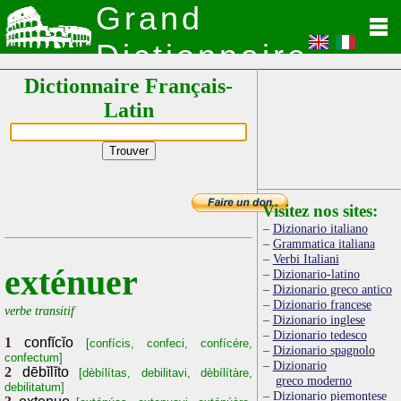
Grand
Dictionnaire
Dictionnaire Français-
Latin
Latin
Visitez nos sites:
Dizionario italiano
Grammatica italiana
Verbi Italiani
exténuer
Dizionario-latino
Dizionario greco antico
Dizionario francese
verbe transitif
Dizionario inglese
Dizionario tedesco
1
confĭcĭo
[confícis, confeci, confícére,
Dizionario spagnolo
confectum]
Dizionario
2
dēbĭlĭto
[dèbílítas, debilitavi, dèbílítàre,
greco moderno
debilitatum]
Dizionario piemontese