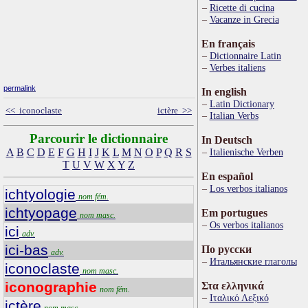
Ricette di cucina
Vacanze in Grecia
En français
Dictionnaire Latin
Verbes italiens
permalink
In english
Latin Dictionary
<< iconoclaste
ictère >>
Italian Verbs
Parcourir le dictionnaire
In Deutsch
A
B
C
D
E
F
G
H
I
J
K
L
M
N
O
P
Q
R
S
Italienische Verben
T
U
V
W
X
Y
Z
En español
Los verbos italianos
ichtyologie
nom fém.
ichtyopage
Em portugues
nom masc.
Os verbos italianos
ici
adv.
ici-bas
По русски
adv.
Итальянские глаголы
iconoclaste
nom masc.
iconographie
Στα ελληνικά
nom fém.
Ιταλικό Λεξικό
ictère
nom masc.