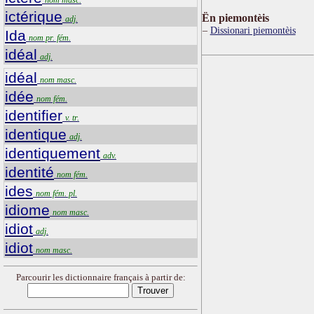
ictérique
Ën piemontèis
adj.
Dissionari piemontèis
Ida
nom pr. fém.
idéal
adj.
idéal
nom masc.
idée
nom fém.
identifier
v. tr.
identique
adj.
identiquement
adv.
identité
nom fém.
ides
nom fém. pl.
idiome
nom masc.
idiot
adj.
idiot
nom masc.
Parcourir les dictionnaire français à partir de: