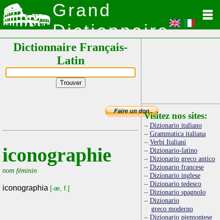
Grand
Dictionnaire
Dictionnaire Français-
Latin
Latin
Visitez nos sites:
Dizionario italiano
Grammatica italiana
Verbi Italiani
iconographie
Dizionario-latino
Dizionario greco antico
Dizionario francese
nom féminin
Dizionario inglese
Dizionario tedesco
iconographia
[-æ, f.]
Dizionario spagnolo
Dizionario
greco moderno
Dizionario piemontese