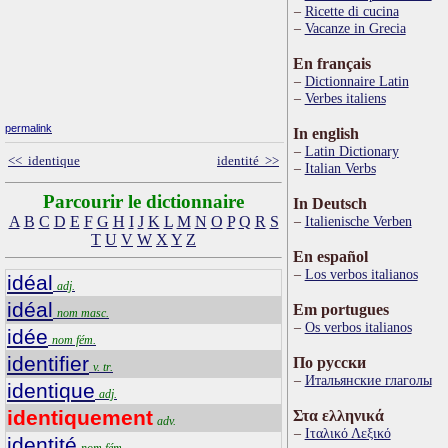
Ricette di cucina
Vacanze in Grecia
En français
Dictionnaire Latin
Verbes italiens
permalink
In english
Latin Dictionary
<< identique
identité >>
Italian Verbs
Parcourir le dictionnaire
In Deutsch
A
B
C
D
E
F
G
H
I
J
K
L
M
N
O
P
Q
R
S
Italienische Verben
T
U
V
W
X
Y
Z
En español
Los verbos italianos
idéal
adj.
idéal
Em portugues
nom masc.
Os verbos italianos
idée
nom fém.
identifier
По русски
v. tr.
Итальянские глаголы
identique
adj.
identiquement
Στα ελληνικά
adv.
Ιταλικό Λεξικό
identité
nom fém.