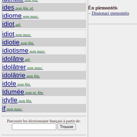
ides
Ën piemontèis
nom fém. pl.
Dissionari piemontèis
idiome
nom masc.
idiot
adj.
idiot
nom masc.
idiotie
nom fém.
idiotisme
nom masc.
idolâtre
adj.
idolâtrer
nom masc.
idolâtrie
nom fém.
idole
nom fém.
Idumée
nom pr. fém.
idylle
nom fém.
if
nom masc.
Parcourir les dictionnaire français à partir de: