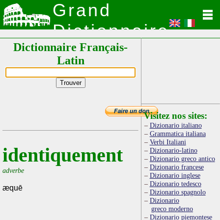
Grand
Dictionnaire
Dictionnaire Français-
Latin
Latin
Visitez nos sites:
Dizionario italiano
Grammatica italiana
Verbi Italiani
identiquement
Dizionario-latino
Dizionario greco antico
Dizionario francese
adverbe
Dizionario inglese
Dizionario tedesco
æquē
Dizionario spagnolo
Dizionario
greco moderno
Dizionario piemontese