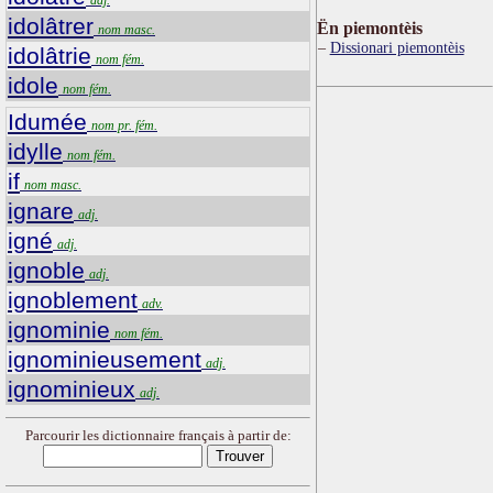
idolâtrer
Ën piemontèis
nom masc.
Dissionari piemontèis
idolâtrie
nom fém.
idole
nom fém.
Idumée
nom pr. fém.
idylle
nom fém.
if
nom masc.
ignare
adj.
igné
adj.
ignoble
adj.
ignoblement
adv.
ignominie
nom fém.
ignominieusement
adj.
ignominieux
adj.
Parcourir les dictionnaire français à partir de: