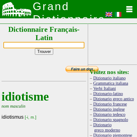
Grand
Dictionnaire
Dictionnaire Français-
Latin
Latin
Visitez nos sites:
Dizionario italiano
Grammatica italiana
Verbi Italiani
idiotisme
Dizionario-latino
Dizionario greco antico
Dizionario francese
nom masculin
Dizionario inglese
Dizionario tedesco
idiotismus
[-i, m.]
Dizionario spagnolo
Dizionario
greco moderno
Dizionario piemontese