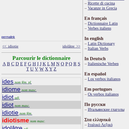
Ricette di cucina
Vacanze in Grecia
En français
Dictionnaire Latin
Verbes italiens
permalink
In english
Latin Dictionary
<< idiotie
idolâtre >>
Italian Verbs
Parcourir le dictionnaire
In Deutsch
A
B
C
D
E
F
G
H
I
J
K
L
M
N
O
P
Q
R
S
Italienische Verben
T
U
V
W
X
Y
Z
En español
Los verbos italianos
ides
nom fém. pl.
idiome
Em portugues
nom masc.
Os verbos italianos
idiot
adj.
idiot
По русски
nom masc.
Итальянские глаголы
idiotie
nom fém.
idiotisme
Στα ελληνικά
nom masc.
Ιταλικό Λεξικό
idolâtre
adj.