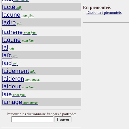
lacté
Ën piemontèis
adj.
Dissionari piemontèis
lacune
nom fém.
ladre
adj.
ladrerie
nom fém.
lagune
nom fém.
lai
adj.
laïc
adj.
laid
adj.
laidement
adv.
laideron
nom masc.
laideur
nom fém.
laie
nom fém.
lainage
nom masc.
Parcourir les dictionnaire français à partir de: