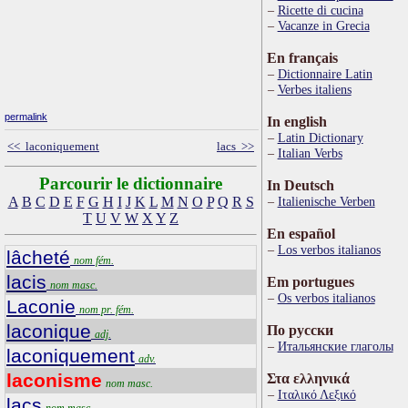
Ricette di cucina
Vacanze in Grecia
En français
Dictionnaire Latin
Verbes italiens
permalink
In english
Latin Dictionary
<< laconiquement
lacs >>
Italian Verbs
Parcourir le dictionnaire
In Deutsch
A
B
C
D
E
F
G
H
I
J
K
L
M
N
O
P
Q
R
S
Italienische Verben
T
U
V
W
X
Y
Z
En español
Los verbos italianos
lâcheté
nom fém.
lacis
Em portugues
nom masc.
Os verbos italianos
Laconie
nom pr. fém.
laconique
По русски
adj.
Итальянские глаголы
laconiquement
adv.
laconisme
Στα ελληνικά
nom masc.
Ιταλικό Λεξικό
lacs
nom masc.