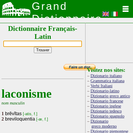
Grand
Dictionnaire
Dictionnaire Français-
Latin
Latin
Visitez nos sites:
Dizionario italiano
Grammatica italiana
Verbi Italiani
laconisme
Dizionario-latino
Dizionario greco antico
Dizionario francese
nom masculin
Dizionario inglese
Dizionario tedesco
1
brĕvĭtas
[-atis, f.]
Dizionario spagnolo
2
breviloquentia
[-æ, f.]
Dizionario
greco moderno
Dizionario piemontese