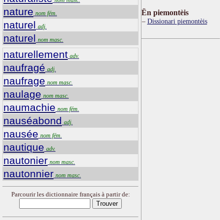
nature
Ën piemontèis
nom fém.
Dissionari piemontèis
naturel
adj.
naturel
nom masc.
naturellement
adv.
naufragé
adj.
naufrage
nom masc.
naulage
nom masc.
naumachie
nom fém.
nauséabond
adj.
nausée
nom fém.
nautique
adv.
nautonier
nom masc.
nautonnier
nom masc.
Parcourir les dictionnaire français à partir de: