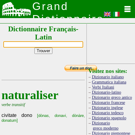
Grand
Dictionnaire
Dictionnaire Français-
Latin
Latin
Visitez nos sites:
Dizionario italiano
Grammatica italiana
Verbi Italiani
naturaliser
Dizionario-latino
Dizionario greco antico
Dizionario francese
verbe transitif
Dizionario inglese
Dizionario tedesco
civitate dono
[dònas, donavi, dònàre,
Dizionario spagnolo
donatum]
Dizionario
greco moderno
Dizionario piemontese