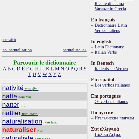
Ricette di cucina
Vacanze in Grecia
En français
Dictionnaire Latin
Verbes italiens
permalink
In english
Latin Dictionary
<< naturalisation
naturaliste >>
Italian Verbs
Parcourir le dictionnaire
In Deutsch
A
B
C
D
E
F
G
H
I
J
K
L
M
N
O
P
Q
R
S
Italienische Verben
T
U
V
W
X
Y
Z
En español
Los verbos italianos
nativité
nom fém.
natte
Em portugues
nom fém.
Os verbos italianos
natter
v. tr.
nattier
По русски
nom masc.
Итальянские глаголы
naturalisation
nom fém.
naturaliser
Στα ελληνικά
v. tr.
Ιταλικό Λεξικό
naturaliste
nom masc.