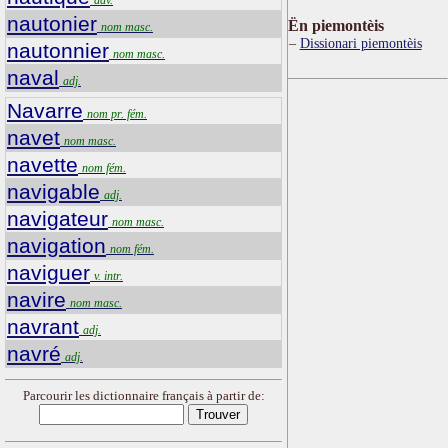
nautonier
Ën piemontèis
nom masc.
Dissionari piemontèis
nautonnier
nom masc.
naval
adj.
Navarre
nom pr. fém.
navet
nom masc.
navette
nom fém.
navigable
adj.
navigateur
nom masc.
navigation
nom fém.
naviguer
v. intr.
navire
nom masc.
navrant
adj.
navré
adj.
Parcourir les dictionnaire français à partir de: