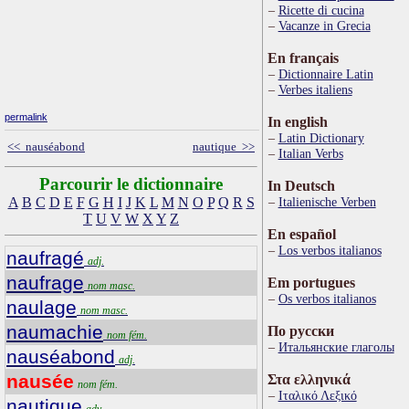
Ricette di cucina
Vacanze in Grecia
En français
Dictionnaire Latin
Verbes italiens
permalink
In english
Latin Dictionary
<< nauséabond
nautique >>
Italian Verbs
Parcourir le dictionnaire
In Deutsch
A
B
C
D
E
F
G
H
I
J
K
L
M
N
O
P
Q
R
S
Italienische Verben
T
U
V
W
X
Y
Z
En español
Los verbos italianos
naufragé
adj.
naufrage
Em portugues
nom masc.
Os verbos italianos
naulage
nom masc.
naumachie
По русски
nom fém.
Итальянские глаголы
nauséabond
adj.
nausée
Στα ελληνικά
nom fém.
Ιταλικό Λεξικό
nautique
adv.