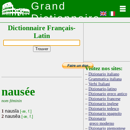
Grand
Dictionnaire
Dictionnaire Français-
Latin
Latin
Visitez nos sites:
Dizionario italiano
Grammatica italiana
Verbi Italiani
nausée
Dizionario-latino
Dizionario greco antico
Dizionario francese
nom féminin
Dizionario inglese
Dizionario tedesco
1
nausĭa
[-æ, f.]
Dizionario spagnolo
2
nausĕa
[-æ, f.]
Dizionario
greco moderno
Dizionario piemontese