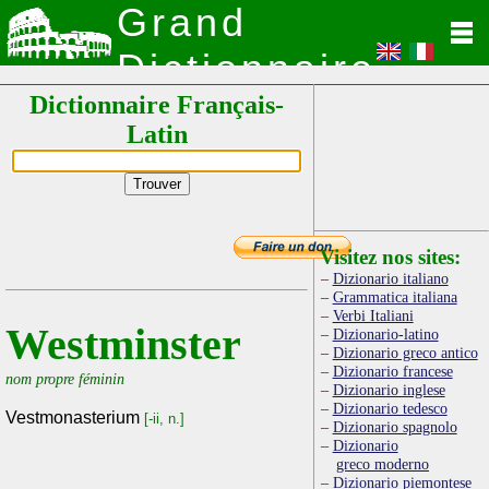
Grand
Dictionnaire
Dictionnaire Français-
Latin
Latin
Visitez nos sites:
Dizionario italiano
Grammatica italiana
Verbi Italiani
Westminster
Dizionario-latino
Dizionario greco antico
Dizionario francese
nom propre féminin
Dizionario inglese
Dizionario tedesco
Vestmonasterium
[-ii, n.]
Dizionario spagnolo
Dizionario
greco moderno
Dizionario piemontese