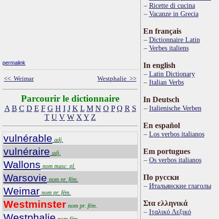
Ricette di cucina
Vacanze in Grecia
En français
Dictionnaire Latin
Verbes italiens
permalink
In english
Latin Dictionary
<< Weimar
Westphalie >>
Italian Verbs
Parcourir le dictionnaire
In Deutsch
A
B
C
D
E
F
G
H
I
J
K
L
M
N
O
P
Q
R
S
Italienische Verben
T
U
V
W
X
Y
Z
En español
Los verbos italianos
vulnérable
adj.
vulnéraire
Em portugues
adj.
Os verbos italianos
Wallons
nom masc. pl.
Warsovie
По русски
nom pr. fém.
Итальянские глаголы
Weimar
nom pr. fém.
Westminster
Στα ελληνικά
nom pr. fém.
Ιταλικό Λεξικό
Westphalie
nom fém.