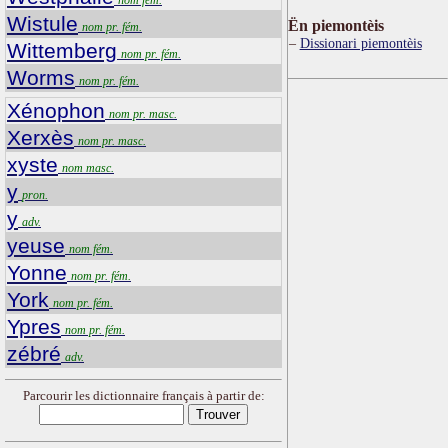
Wistule
Ën piemontèis
nom pr. fém.
Dissionari piemontèis
Wittemberg
nom pr. fém.
Worms
nom pr. fém.
Xénophon
nom pr. masc.
Xerxès
nom pr. masc.
xyste
nom masc.
y
pron.
y
adv.
yeuse
nom fém.
Yonne
nom pr. fém.
York
nom pr. fém.
Ypres
nom pr. fém.
zébré
adv.
Parcourir les dictionnaire français à partir de: