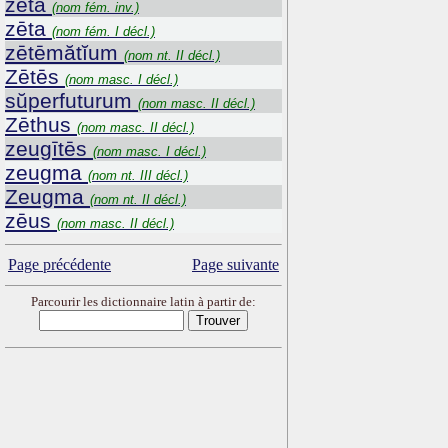
zēta
(nom fém. inv.)
zēta
(nom fém. I décl.)
zētēmătĭum
(nom nt. II décl.)
Zētēs
(nom masc. I décl.)
sŭperfuturum
(nom masc. II décl.)
Zēthus
(nom masc. II décl.)
zeugītēs
(nom masc. I décl.)
zeugma
(nom nt. III décl.)
Zeugma
(nom nt. II décl.)
zēus
(nom masc. II décl.)
Page précédente
Page suivante
Parcourir les dictionnaire latin à partir de: