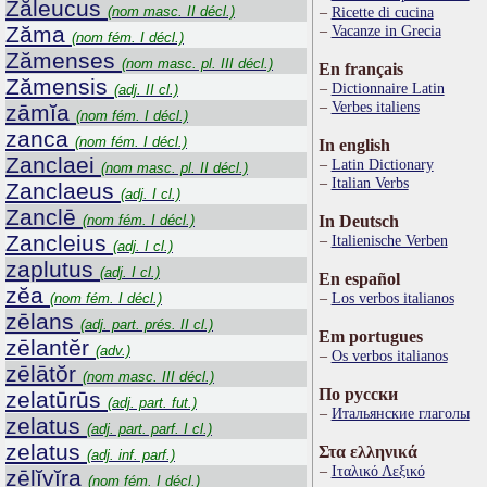
Zăleucus
(nom masc. II décl.)
Ricette di cucina
Zăma
Vacanze in Grecia
(nom fém. I décl.)
Zămenses
(nom masc. pl. III décl.)
En français
Zămensis
Dictionnaire Latin
(adj. II cl.)
Verbes italiens
zāmĭa
(nom fém. I décl.)
zanca
(nom fém. I décl.)
In english
Zanclaei
Latin Dictionary
(nom masc. pl. II décl.)
Italian Verbs
Zanclaeus
(adj. I cl.)
Zanclē
(nom fém. I décl.)
In Deutsch
Zancleius
Italienische Verben
(adj. I cl.)
zaplutus
(adj. I cl.)
En español
zĕa
Los verbos italianos
(nom fém. I décl.)
zēlans
(adj. part. prés. II cl.)
Em portugues
zēlantĕr
(adv.)
Os verbos italianos
zēlātŏr
(nom masc. III décl.)
По русски
zelatūrūs
(adj. part. fut.)
Итальянские глаголы
zelatus
(adj. part. parf. I cl.)
zelatus
Στα ελληνικά
(adj. inf. parf.)
Ιταλικό Λεξικό
zēlĭvĭra
(nom fém. I décl.)