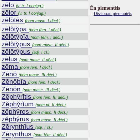
zēlo
(v. tr. I conjug.)
Ën piemontèis
zēlor
(v. tr. I conjug.)
Dissionari piemontèis
zēlōtēs
(nom masc. I décl.)
zēlŏty̆pa
(nom fém. I décl.)
zēlŏty̆pĭa
(nom fém. I décl.)
zēlŏty̆pus
(nom masc. II décl.)
zēlŏty̆pus
(adj. I cl.)
zēlus
(nom masc. II décl.)
zĕma
(nom fém. I décl.)
Zēnō
(nom masc. III décl.)
Zēnŏbĭa
(nom fém. I décl.)
Zēnōn
(nom masc. III décl.)
Zĕphy̆rītis
(nom fém. III décl.)
Zĕphy̆rĭum
(nom nt. II décl.)
zĕphy̆ros
(nom masc. II décl.)
zĕphy̆rus
(nom masc. II décl.)
Zērynthĭus
(adj. I cl.)
Zērynthus
(nom fém. II décl.)